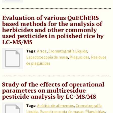
Evaluation of various QuEChERS
based methods for the analysis of
herbicides and other commonly
used pesticides in polished rice by
LC-MS/MS
Tags:
Arroz
,
Cromatografía Líquida
,
Espectroscopía de masa
,
Plaguicidas
,
Residuos
de plaguicidas
Study of the effects of operational
parameters on multiresidue
pesticide analysis by LC-MS/MS
Tags:
Análisis de alimentos
,
Cromatografía
Líquida
,
Espectroscopía de masas
,
Plaguicidas
,