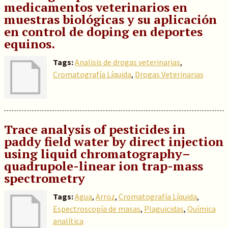
medicamentos veterinarios en
muestras biológicas y su aplicación
en control de doping en deportes
equinos.
Tags:
Analisis de drogas veterinarias
,
Cromatografía Líquida
,
Drogas Veterinarias
Trace analysis of pesticides in
paddy field water by direct injection
using liquid chromatography–
quadrupole-linear ion trap-mass
spectrometry
Tags:
Agua
,
Arroz
,
Cromatografía Líquida
,
Espectroscopía de masas
,
Plaguicidas
,
Química
analítica