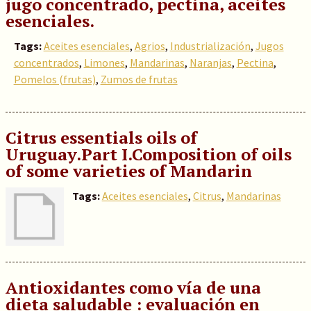
jugo concentrado, pectina, aceites
esenciales.
Tags:
Aceites esenciales
,
Agrios
,
Industrialización
,
Jugos
concentrados
,
Limones
,
Mandarinas
,
Naranjas
,
Pectina
,
Pomelos (frutas)
,
Zumos de frutas
Citrus essentials oils of
Uruguay.Part I.Composition of oils
of some varieties of Mandarin
Tags:
Aceites esenciales
,
Citrus
,
Mandarinas
Antioxidantes como vía de una
dieta saludable : evaluación en