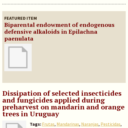
FEATURED ITEM
Biparental endowment of endogenous
defensive alkaloids in Epilachna
paenulata
Dissipation of selected insecticides
and fungicides applied during
preharvest on mandarin and orange
trees in Uruguay
Tags:
Frutas
,
Mandarinas
,
Naranjas
,
Pesticidas
,