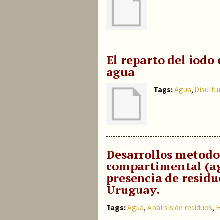
El reparto del iodo 
agua
Tags:
Agua
,
Disulfu
Desarrollos metodol
compartimental (agu
presencia de residu
Uruguay.
Tags:
Agua
,
Análisis de residuos
,