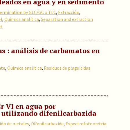
leados en agua y en sedimento
ermination by GLC/GC o TLC
,
Extracción
,
H
,
Química analítica
,
Separation and extraction
os
as : análisis de carbamatos en
ate
,
Química analítica
,
Residuos de plaguicidas
r VI en agua por
 utilizando difenilcarbazida
ión de metales
,
Difenilcarbazida
,
Espectrofotometría