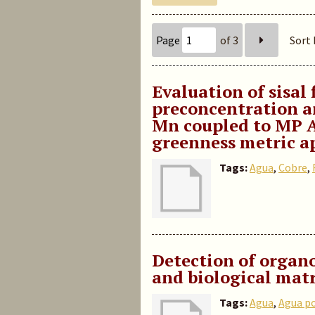
Page
of 3
Sort 
Evaluation of sisal 
preconcentration a
Mn coupled to MP A
greenness metric a
Tags:
Agua
,
Cobre
,
Detection of organo
and biological mat
Tags:
Agua
,
Agua p