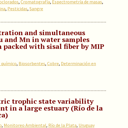
oclorados
,
Cromatografía
,
Espectrometría de masas
,
ina
,
Pesticidas
,
Sangre
tration and simultaneous
u and Mn in water samples
packed with sisal fiber by MIP
s químico
,
Biosorbentes
,
Cobre
,
Determinación en
ic trophic state variability
t in a large estuary (Río de la
ca)
o
,
Monitoreo Ambiental
,
Río de la Plata
,
Uruguay