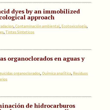
acid dyes by an immobilized
icological approach
radacion
,
Contaminación ambiental
,
Ecotoxicología
,
les
,
Tintes Sinteticos
das organoclorados en aguas y
guicidas organoclorados
,
Química analítica
,
Residuos
arios
minación de hidrocarburos