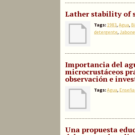
Lather stability of 
Tags:
1983
,
Agua
,
B
detergente
,
Jabone
Importancia del agu
microcrustáceos prá
observación e inves
Tags:
Agua
,
Enseña
Una propuesta educ