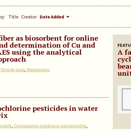
by:
Title
Creator
Date Added
fiber as biosorbent for online
nd determination of Cu and
FEATU
ES using the analytical
A fa
pproach
cyc
bea
Fibra de sisal
,
Manganeso
uni
chlorine pesticides in water
rix
otable
,
Compuestos orgánicos persistentes
,