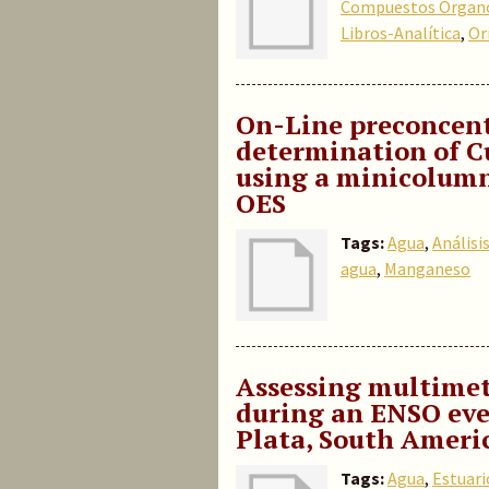
Compuestos Organ
Libros-Analítica
,
Or
On-Line preconcen
determination of C
using a minicolumn 
OES
Tags:
Agua
,
Análisi
agua
,
Manganeso
Assessing multimetr
during an ENSO even
Plata, South Ameri
Tags:
Agua
,
Estuari