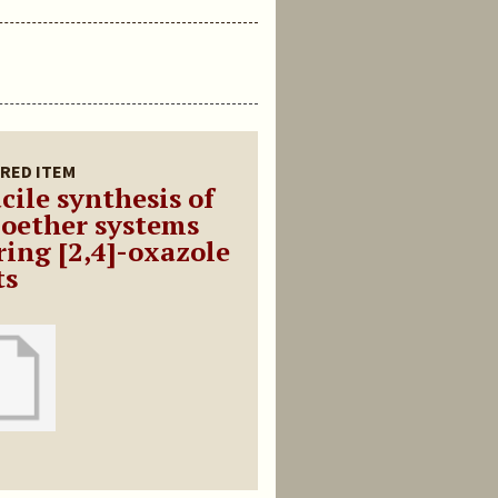
RED ITEM
cile synthesis of
loether systems
ring [2,4]-oxazole
ts