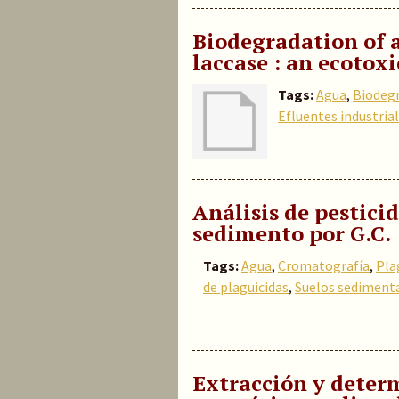
Biodegradation of 
laccase : an ecotox
Tags:
Agua
,
Biodeg
Efluentes industria
Análisis de pestici
sedimento por G.C.
Tags:
Agua
,
Cromatografía
,
Pla
de plaguicidas
,
Suelos sediment
Extracción y deter