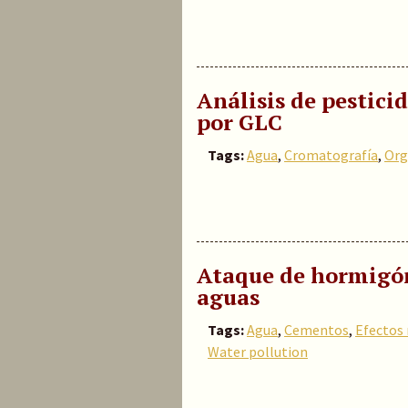
Análisis de pestici
por GLC
Tags:
Agua
,
Cromatografía
,
Org
Ataque de hormigón
aguas
Tags:
Agua
,
Cementos
,
Efectos
Water pollution