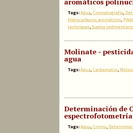
aromáticos polinuc
Tags:
Agua
,
Cromatografía
,
Det
Hidrocarburos aromáticos
,
PNA
techniques
,
Suelos sedimentari
Molinate - pesticid
agua
Tags:
Agua
,
Carbamatos
,
Molin
Determinación de C
espectrofotometría
Tags:
Agua
,
Cromo
,
Determinac