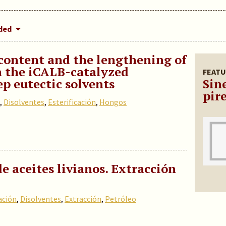
dded
 content and the lengthening of
n the iCALB-catalyzed
FEATU
ep eutectic solvents
Sine
pir
,
Disolventes
,
Esterificación
,
Hongos
 aceites livianos. Extracción
ación
,
Disolventes
,
Extracción
,
Petróleo