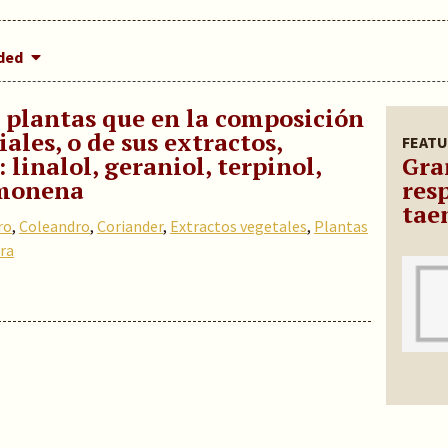
dded
 plantas que en la composición
iales, o de sus extractos,
FEATU
linalol, geraniol, terpinol,
Gra
limonena
res
tae
ro
,
Coleandro
,
Coriander
,
Extractos vegetales
,
Plantas
ra