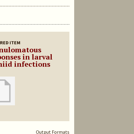
RED ITEM
nulomatous
ponses in larval
niid infections
Output Formats