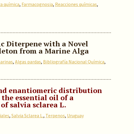
ra química
,
Farmacognosia
,
Reacciones químicas
,
ic Diterpene with a Novel
leton from a Marine Alga
arinas
,
Algas pardas
,
Bibliografía Nacional Química
,
nd enantiomeric distribution
the essential oil of a
f salvia sclarea L.
iales
,
Salvia Sclarea L.
,
Terpenos
,
Uruguay