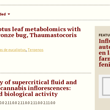
dded
ptus leaf metabolomics with
bronze bug, Thaumastocoris
FEATU
Infl
aut
s de eucaliptus
,
Terpenos
en 
far
fen
 of supercritical fluid and
 cannabis inflorescences:
d biological activity
0.0 2.11.0.0 2.11.0.0 2.11.0.0 2.11.0.0