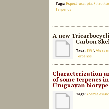
Tags:
Espectroscopía
,
Estructu
Terpenos
A new Tricarbocycl
Carbon Ske
Tags:
1987
,
Algas m
Terpenos
Characterization a
of some terpenes in 
Uruguayan biotype o
Tags:
Aceites esenc