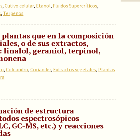
es
,
Cutivo celular
,
Etanol
,
Fluidos Supercríticos
,
s
,
Terpenos
 plantas que en la composición
iales, o de sus extractos,
linalol, geraniol, terpinol,
limonena
ro
,
Coleandro
,
Coriander
,
Extractos vegetales
,
Plantas
ra
nación de estructura
todos espectrosópicos
LC, GC-MS, etc.) y reacciones
das