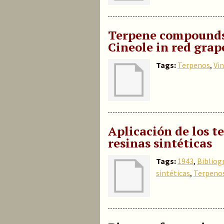
Terpene compounds a
Cineole in red grap
Tags:
Terpenos
,
Vi
Aplicación de los t
resinas sintéticas
Tags:
1943
,
Bibliog
sintéticas
,
Terpeno