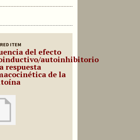
RED ITEM
uencia del efecto
oinductivo/autoinhibitorio
la respuesta
macocinética de la
itoína