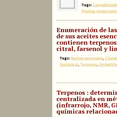
Tags:
Cannabinoid
Plantas medicinale
Enumeración de las
de sus aceites esenc
contienen terpenos: 
citral, farsenol y 
Tags:
Aceites esenciales
,
Ciland
(botánica)
,
Terpenos
,
Umbellife
Terpenos : determi
centralizada en mé
(infrarrojo, NMR, G
químicas relaciona