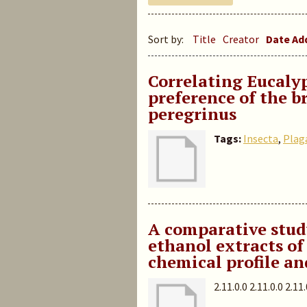
Sort by:
Title
Creator
Date A
Correlating Eucaly
preference of the 
peregrinus
Tags:
Insecta
,
Plaga
A comparative study
ethanol extracts of
chemical profile an
2.11.0.0 2.11.0.0 2.11.