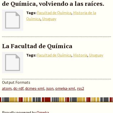
de Química, volviendo a las raíces.
Tags:
Facultad de Química
,
Historia de la
Química
,
Uruguay
La Facultad de Química
Tags:
Facultad de Química
,
Historia
,
Uruguay
Output Formats
atom
,
dc-rdf
,
dcmes-xml
,
json
,
omeka-xml
,
rss2
Proudly powered by
Omeka
.