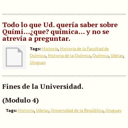
Todo lo que Ud. quería saber sobre
Quími...¿que? química... y no se
atrevía a preguntar.
Tags:
Historia
,
Historia de la Facultad de
Química
,
Historia de la Química
,
Química
,
Udelar
,
Uruguay
Fines de la Universidad.
(Modulo 4)
Tags:
Historia
,
Udelar
,
Universidad de la República
,
Uruguay