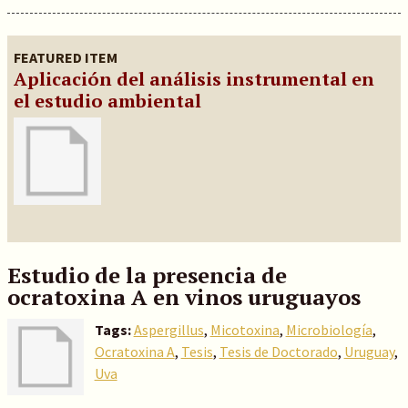
FEATURED ITEM
Aplicación del análisis instrumental en
el estudio ambiental
Estudio de la presencia de
ocratoxina A en vinos uruguayos
Tags:
Aspergillus
,
Micotoxina
,
Microbiología
,
Ocratoxina A
,
Tesis
,
Tesis de Doctorado
,
Uruguay
,
Uva