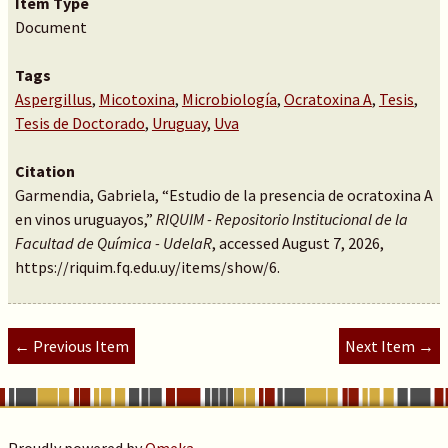
Item Type
Document
Tags
Aspergillus
,
Micotoxina
,
Microbiología
,
Ocratoxina A
,
Tesis
,
Tesis de Doctorado
,
Uruguay
,
Uva
Citation
Garmendia, Gabriela, “Estudio de la presencia de ocratoxina A
en vinos uruguayos,”
RIQUIM - Repositorio Institucional de la
Facultad de Química - UdelaR
, accessed August 7, 2026,
https://riquim.fq.edu.uy/items/show/6
.
← Previous Item
Next Item →