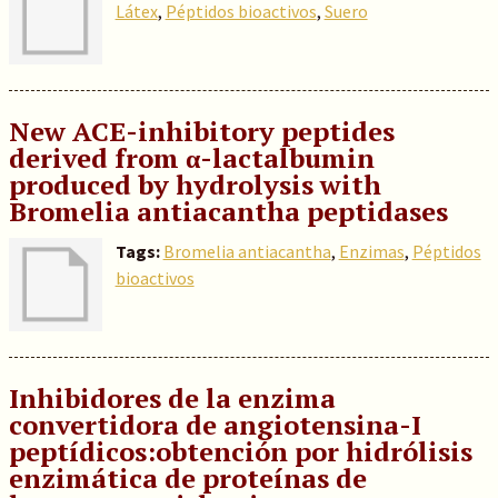
Látex
,
Péptidos bioactivos
,
Suero
New ACE-inhibitory peptides
derived from α-lactalbumin
produced by hydrolysis with
Bromelia antiacantha peptidases
Tags:
Bromelia antiacantha
,
Enzimas
,
Péptidos
bioactivos
Inhibidores de la enzima
convertidora de angiotensina-I
peptídicos:obtención por hidrólisis
enzimática de proteínas de