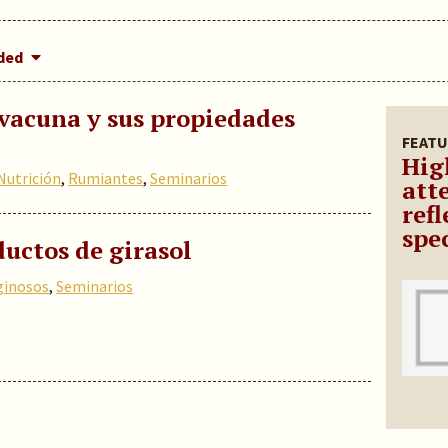
dded
 vacuna y sus propiedades
FEATU
Hig
Nutrición
,
Rumiantes
,
Seminarios
att
refl
spe
ductos de girasol
ginosos
,
Seminarios