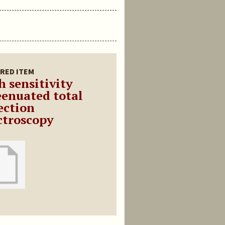
RED ITEM
h sensitivity
eenuated total
ection
ctroscopy