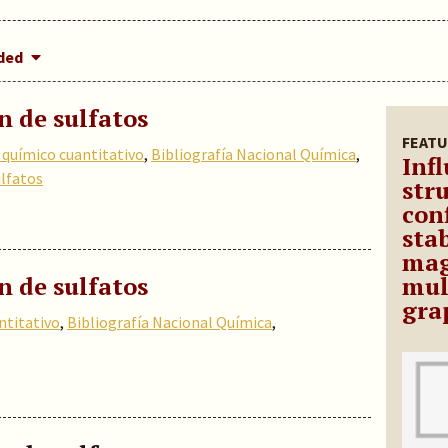
dded
 de sulfatos
FEATU
s químico cuantitativo
,
Bibliografía Nacional Química
,
Inf
lfatos
str
con
sta
mag
 de sulfatos
mul
gra
ntitativo
,
Bibliografía Nacional Química
,