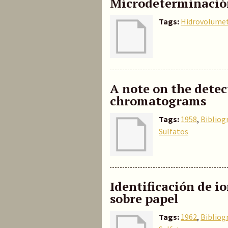
Microdeterminación
Tags:
Hidrovolumet
A note on the detec
chromatograms
Tags:
1958
,
Bibliog
Sulfatos
Identificación de 
sobre papel
Tags:
1962
,
Bibliog