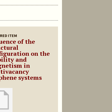
RED ITEM
luence of the
uctural
figuration on the
bility and
netism in
tivacancy
phene systems