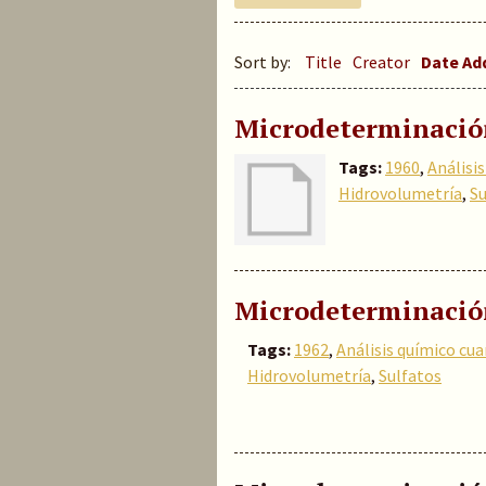
Sort by:
Title
Creator
Date A
Microdeterminación
Tags:
1960
,
Análisi
Hidrovolumetría
,
Su
Microdeterminación
Tags:
1962
,
Análisis químico cua
Hidrovolumetría
,
Sulfatos