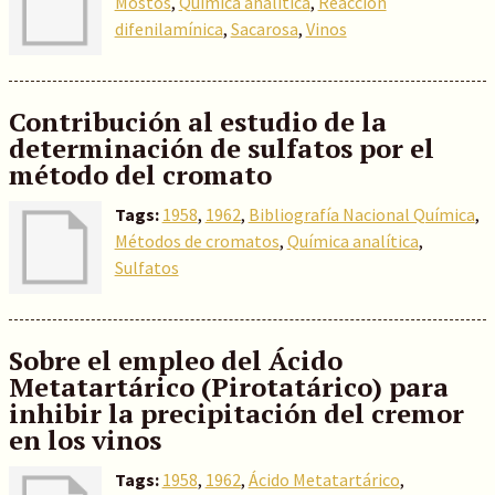
Mostos
,
Química analítica
,
Reacción
difenilamínica
,
Sacarosa
,
Vinos
Contribución al estudio de la
determinación de sulfatos por el
método del cromato
Tags:
1958
,
1962
,
Bibliografía Nacional Química
,
Métodos de cromatos
,
Química analítica
,
Sulfatos
Sobre el empleo del Ácido
Metatartárico (Pirotatárico) para
inhibir la precipitación del cremor
en los vinos
Tags:
1958
,
1962
,
Ácido Metatartárico
,