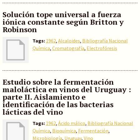
Solución tope universal a fuerza
iónica constante según Britton y
Robinson
Tags:
1962
,
Alcaloides
,
Bibliografía Nacional
Química
,
Cromatografía
,
Electrofóresis
Estudio sobre la fermentación
maloláctica en vinos del Uruguay :
parte II. Aislamiento e
identificación de las bacterias
lácticas del vino
Tags:
1962
,
Ácido málico
,
Bibliografía Nacional
Química
,
Bioquímica
,
Fermentación
,
Microbiología
,
Uruguay
,
Vino