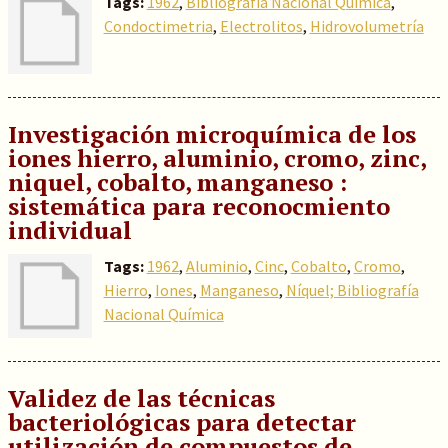
Tags:
1962
,
Bibliografía Nacional Química
,
Condoctimetria
,
Electrolitos
,
Hidrovolumetría
Investigación microquímica de los
iones hierro, aluminio, cromo, zinc,
niquel, cobalto, manganeso :
sistemática para reconocmiento
individual
Tags:
1962
,
Aluminio
,
Cinc
,
Cobalto
,
Cromo
,
Hierro
,
Iones
,
Manganeso
,
Níquel; Bibliografía
Nacional Química
Validez de las técnicas
bacteriológicas para detectar
utilización de compuestos de