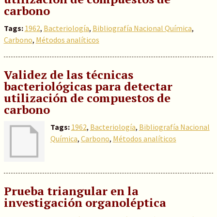
carbono
Tags:
1962
,
Bacteriología
,
Bibliografía Nacional Química
,
Carbono
,
Métodos analíticos
Validez de las técnicas
bacteriológicas para detectar
utilización de compuestos de
carbono
Tags:
1962
,
Bacteriología
,
Bibliografía Nacional
Química
,
Carbono
,
Métodos analíticos
Prueba triangular en la
investigación organoléptica