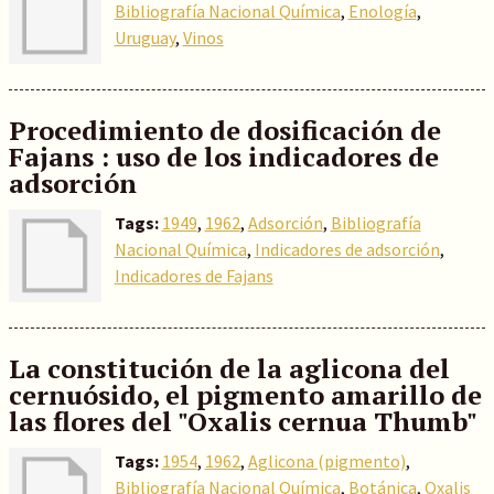
Bibliografía Nacional Química
,
Enología
,
Uruguay
,
Vinos
Procedimiento de dosificación de
Fajans : uso de los indicadores de
adsorción
Tags:
1949
,
1962
,
Adsorción
,
Bibliografía
Nacional Química
,
Indicadores de adsorción
,
Indicadores de Fajans
La constitución de la aglicona del
cernuósido, el pigmento amarillo de
las flores del "Oxalis cernua Thumb"
Tags:
1954
,
1962
,
Aglicona (pigmento)
,
Bibliografía Nacional Química
,
Botánica
,
Oxalis