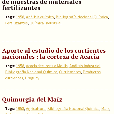
de muestras de materiales
fertilizantes
Tags:
1958
,
Análisis químico
,
Bibliografía Nacional Química
,
Fertilizantes
,
Química Industrial
Aporte al estudio de los curtientes
nacionales : la corteza de Acacia
Tags:
1958
,
Acacia decurens v. Mollis
,
Análisis industrial
,
Bibliografía Nacional Química
,
Curtiembres
,
Productos
curtientes
,
Uruguay
Quimurgia del Maíz
Tags:
1958
,
Agricultura
,
Bibliografía Nacional Química
,
Maiz
,