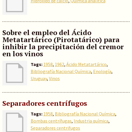
Hidróxido de calcio
,
Química analítica
Sobre el empleo del Ácido
Metatartárico (Pirotatárico) para
inhibir la precipitación del cremor
en los vinos
Tags:
1958
,
1962
,
Ácido Metatartárico
,
Bibliografía Nacional Química
,
Enología
,
Uruguay
,
Vinos
Separadores centrífugos
Tags:
1958
,
Bibliografía Nacional Química
,
Bombas centrífugas
,
Industria química
,
Separadores centrifugos