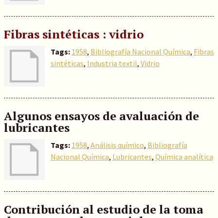
Fibras sintéticas : vidrio
Tags:
1958
,
Bibliografía Nacional Química
,
Fibras
sintéticas
,
Industria textil
,
Vidrio
Algunos ensayos de avaluación de
lubricantes
Tags:
1958
,
Análisis químico
,
Bibliografía
Nacional Química
,
Lubricantes
,
Química analítica
Contribución al estudio de la toma