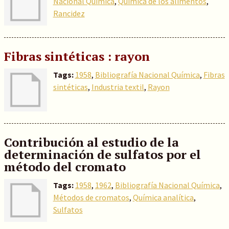
Nacional Química
,
Química de los alimentos
,
Rancidez
Fibras sintéticas : rayon
Tags:
1958
,
Bibliografía Nacional Química
,
Fibras
sintéticas
,
Industria textil
,
Rayon
Contribución al estudio de la
determinación de sulfatos por el
método del cromato
Tags:
1958
,
1962
,
Bibliografía Nacional Química
,
Métodos de cromatos
,
Química analítica
,
Sulfatos