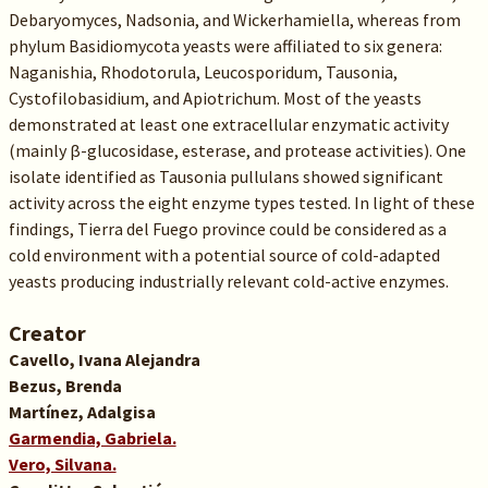
Debaryomyces, Nadsonia, and Wickerhamiella, whereas from
phylum Basidiomycota yeasts were affiliated to six genera:
Naganishia, Rhodotorula, Leucosporidum, Tausonia,
Cystofilobasidium, and Apiotrichum. Most of the yeasts
demonstrated at least one extracellular enzymatic activity
(mainly β-glucosidase, esterase, and protease activities). One
isolate identified as Tausonia pullulans showed significant
activity across the eight enzyme types tested. In light of these
findings, Tierra del Fuego province could be considered as a
cold environment with a potential source of cold-adapted
yeasts producing industrially relevant cold-active enzymes.
Creator
Cavello, Ivana Alejandra
Bezus, Brenda
Martínez, Adalgisa
Garmendia, Gabriela.
Vero, Silvana.