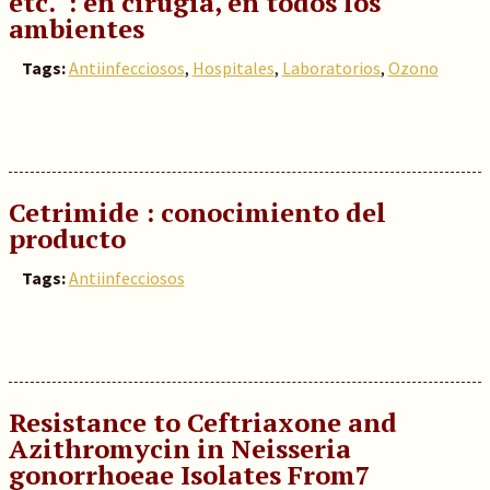
etc. : en cirugía, en todos los
ambientes
Tags:
Antiinfecciosos
,
Hospitales
,
Laboratorios
,
Ozono
Cetrimide : conocimiento del
producto
Tags:
Antiinfecciosos
Resistance to Ceftriaxone and
Azithromycin in Neisseria
gonorrhoeae Isolates From7