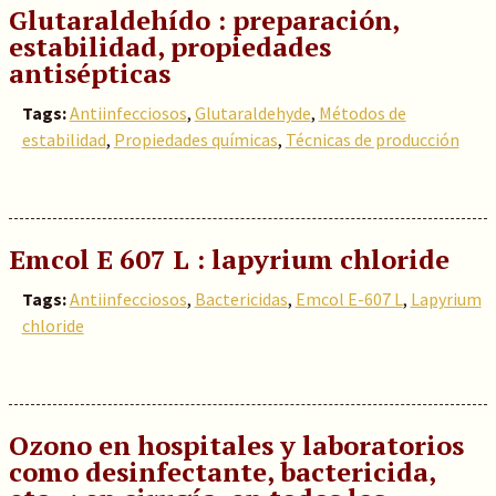
Glutaraldehído : preparación,
estabilidad, propiedades
antisépticas
Tags:
Antiinfecciosos
,
Glutaraldehyde
,
Métodos de
estabilidad
,
Propiedades químicas
,
Técnicas de producción
Emcol E 607 L : lapyrium chloride
Tags:
Antiinfecciosos
,
Bactericidas
,
Emcol E-607 L
,
Lapyrium
chloride
Ozono en hospitales y laboratorios
como desinfectante, bactericida,