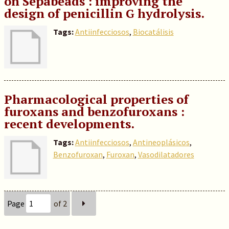
on Sepabeads : improving the
design of penicillin G hydrolysis.
Tags:
Antiinfecciosos
,
Biocatálisis
Pharmacological properties of
furoxans and benzofuroxans :
recent developments.
Tags:
Antiinfecciosos
,
Antineoplásicos
,
Benzofuroxan
,
Furoxan
,
Vasodilatadores
Page
of 2