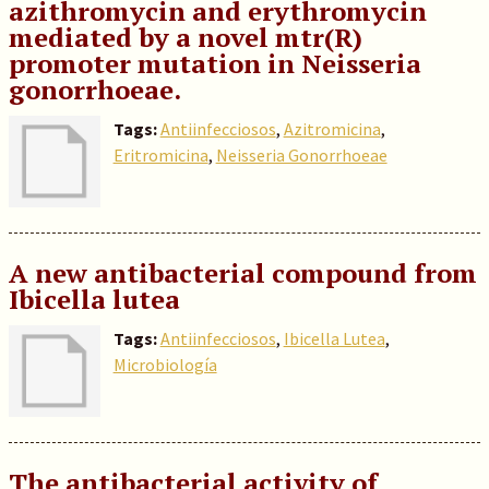
azithromycin and erythromycin
mediated by a novel mtr(R)
promoter mutation in Neisseria
gonorrhoeae.
Tags:
Antiinfecciosos
,
Azitromicina
,
Eritromicina
,
Neisseria Gonorrhoeae
A new antibacterial compound from
Ibicella lutea
Tags:
Antiinfecciosos
,
Ibicella Lutea
,
Microbiología
The antibacterial activity of