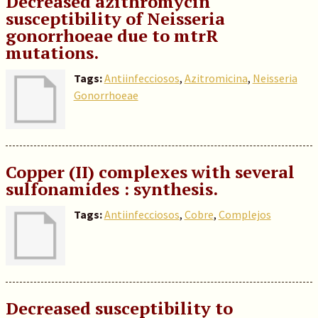
Decreased azithromycin
susceptibility of Neisseria
gonorrhoeae due to mtrR
mutations.
Tags:
Antiinfecciosos
,
Azitromicina
,
Neisseria
Gonorrhoeae
Copper (II) complexes with several
sulfonamides : synthesis.
Tags:
Antiinfecciosos
,
Cobre
,
Complejos
Decreased susceptibility to