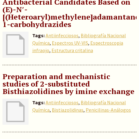
Antibacterial Candidates Based on
(E)-N′-
[(Heteroaryl)methylene]adamantane
1-carbohydrazides
Tags:
Antiinfecciosos
,
Bibliografía Nacional
Química
,
Espectros UV-VIS
,
Espectroscopia
infraojo
,
Estructura critalina
Preparation and mechanistic
studies of 2-substituted
Bisthiazolidines by imine exchange
Tags:
Antiinfecciosos
,
Bibliografía Nacional
Química
,
Bistiazolidinas
,
Penicilinas-Análogos