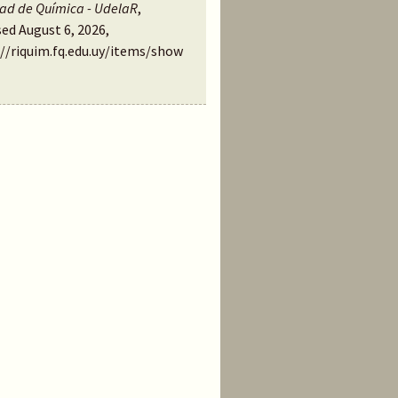
tad de Química - UdelaR
,
ed August 6, 2026,
://riquim.fq.edu.uy/items/show