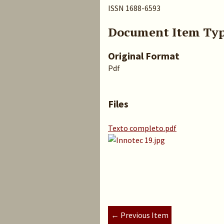
ISSN 1688-6593
Document Item Ty
Original Format
Pdf
Files
Texto completo.pdf
← Previous Item