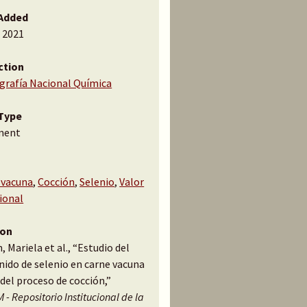
Added
, 2021
ction
ografía Nacional Química
Type
ment
 vacuna
,
Cocción
,
Selenio
,
Valor
ional
ion
, Mariela et al., “Estudio del
nido de selenio en carne vacuna
del proceso de cocción,”
 - Repositorio Institucional de la