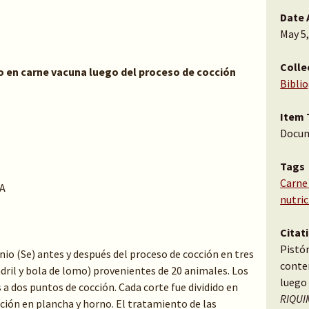
Date 
May 5
Colle
o en carne vacuna luego del proceso de cocción
Bibli
Item 
Docu
Tags
Carne
A
nutric
Citat
Pistón
io (Se) antes y después del proceso de cocción en tres
conte
dril y bola de lomo) provenientes de 20 animales. Los
luego 
a dos puntos de cocción. Cada corte fue dividido en
RIQUIM
occión en plancha y horno. El tratamiento de las