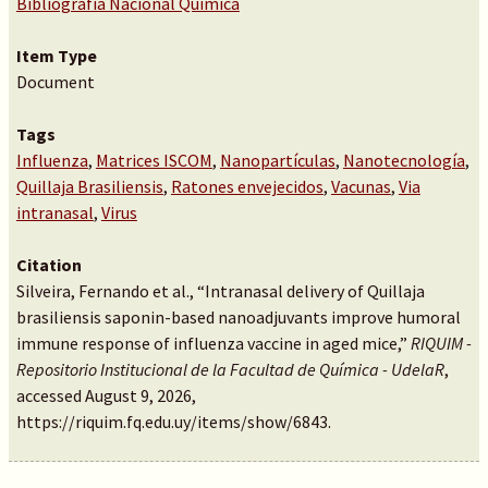
Bibliografía Nacional Química
Item Type
Document
Tags
Influenza
,
Matrices ISCOM
,
Nanopartículas
,
Nanotecnología
,
Quillaja Brasiliensis
,
Ratones envejecidos
,
Vacunas
,
Via
intranasal
,
Virus
Citation
Silveira, Fernando et al., “Intranasal delivery of Quillaja
brasiliensis saponin-based nanoadjuvants improve humoral
immune response of influenza vaccine in aged mice,”
RIQUIM -
Repositorio Institucional de la Facultad de Química - UdelaR
,
accessed August 9, 2026,
https://riquim.fq.edu.uy/items/show/6843
.