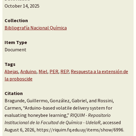
October 14, 2025
Collection
Bibliografía Nacional Química
Item Type
Document
Tags
Abejas
,
Arduino
,
Miel
,
PER
,
REP
,
Respuesta a la extensión de
la proboscide
Citation
Bragunde, Guillermo, González, Gabriel, and Rossini,
Carmen, “Arduino-based volatile delivery system for
evaluating honeybee learning,”
RIQUIM - Repositorio
Institucional de la Facultad de Química - UdelaR
, accessed
August 6, 2026,
https://riquim.fq.edu.uy/items/show/6996
.