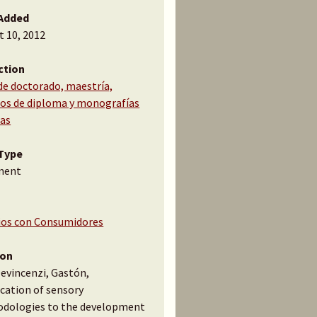
Added
t 10, 2012
ction
de doctorado, maestría,
jos de diploma y monografías
cas
Type
ment
ios con Consumidores
ion
Devincenzi, Gastón,
cation of sensory
dologies to the development