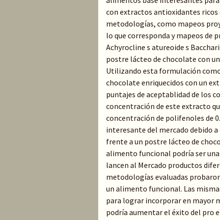
alimentos base interesantes para 
con extractos antioxidantes ricos 
metodologías, como mapeos proye
lo que corresponda y mapeos de pr
Achyrocline s atureoide s Bacchari
postre lácteo de chocolate con un
Utilizando esta formulación como
chocolate enriquecidos con un ext
puntajes de aceptablidad de los 
concentración de este extracto qu
concentración de polifenoles de 0
interesante del mercado debido a 
frente a un postre lácteo de choco
alimento funcional podría ser una
lancen al Mercado productos difer
metodologías evaluadas probaron 
un alimento funcional. Las mismas
para lograr incorporar en mayor m
podría aumentar el éxito del pro 