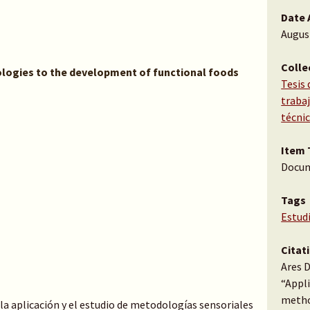
Date 
Augus
Colle
logies to the development of functional foods
Tesis 
traba
técni
Item 
Docu
Tags
Estud
Citat
Ares 
“Appli
metho
e la aplicación y el estudio de metodologías sensoriales