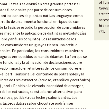
of fun
nal. La tesis se dividió en tres grandes partes: el
Reposi
ntos funcionales por parte de consumidores
Facul
s antioxidantes de plantas nativas uruguayas como
access
arrollo de un alimento funcional enriquecido con
https
de la tesis se estudió la percepción de consumidores
/71
.
es mediante la aplicación de distintas metodologías
ibre y análisis conjunto). Los resultados de los
 los consumidores uruguayos tienen una actitud
onales. En particular, los consumidores estuvieron
ogures enriquecidos con antioxidantes. La f en que se
e funcional y la utilización de declaraciones sobre
levado impacto en el interés de los consumidores en
el perfil sensorial, el contenido de polifenoles y la
libres de tres extractos (acuoso, etanólico y acetónico)
 , and ). Debido a la elevada intensidad de amargor,
o de los extractos, se estudiaron alternativas para
ucralosa, polidextrosa leche y saborizantes. Los
s lácteos dulces sabor chocolate podrían ser