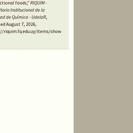
ctional foods,”
RIQUIM -
torio Institucional de la
tad de Química - UdelaR
,
ed August 7, 2026,
://riquim.fq.edu.uy/items/show