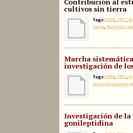
Contribución al est
cultivos sin tierra
Tags:
1956
,
1957
,
Bi
tierra
,
Nutirción ve
Marcha sistemática
investigación de lo
Tags:
1956
,
1957
,
A
sistemática semi-m
Investigación de la
gonileptidina