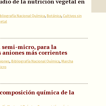
udio de la nutrición vegetal en
bliografía Nacional Química
,
Botánica
,
Cultivos sin
getal
 semi-micro, para la
s aniones más corrientes
niones
,
Bibliografía Nacional Química
,
Marcha
icro
 composición química de la