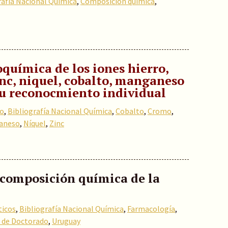
rafía Nacional Química
,
Composición química
,
química de los iones hierro,
nc, niquel, cobalto, manganeso
su reconocmiento individual
io
,
Bibliografía Nacional Química
,
Cobalto
,
Cromo
,
aneso
,
Níquel
,
Zinc
 composición química de la
ticos
,
Bibliografía Nacional Química
,
Farmacología
,
s de Doctorado
,
Uruguay