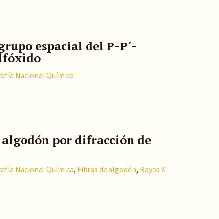
rupo espacial del P-P´-
lfóxido
rafía Nacional Química
e algodón por difracción de
rafía Nacional Química
,
Fibras de algodón
,
Rayos X