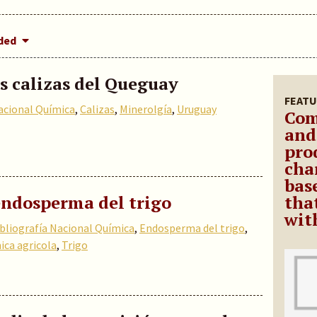
dded
s calizas del Queguay
FEATU
acional Química
,
Calizas
,
Minerolgía
,
Uruguay
Com
and
pro
cha
bas
endosperma del trigo
tha
wit
bliografía Nacional Química
,
Endosperma del trigo
,
ica agricola
,
Trigo