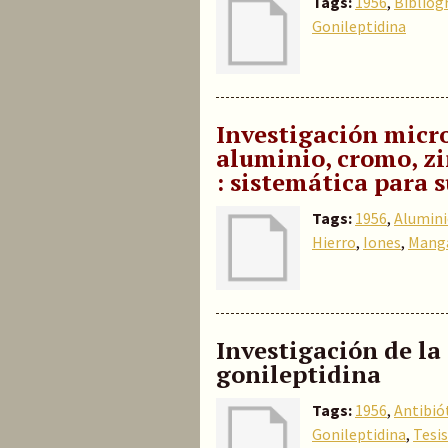
Tags:
1956
,
Bibliog
Gonileptidina
Investigación micro
aluminio, cromo, zi
: sistemática para 
Tags:
1956
,
Alumin
Hierro
,
Iones
,
Mang
Investigación de la
gonileptidina
Tags:
1956
,
Antibió
Gonileptidina
,
Tesi