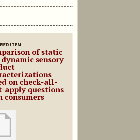
RED ITEM
parison of static
 dynamic sensory
duct
racterizations
ed on check-all-
t-apply questions
h consumers