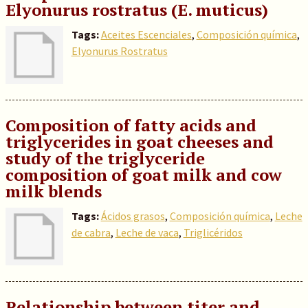
Elyonurus rostratus (E. muticus)
Tags:
Aceites Escenciales
,
Composición química
,
Elyonurus Rostratus
Composition of fatty acids and
triglycerides in goat cheeses and
study of the triglyceride
composition of goat milk and cow
milk blends
Tags:
Ácidos grasos
,
Composición química
,
Leche
de cabra
,
Leche de vaca
,
Triglicéridos
Relationship between titer and