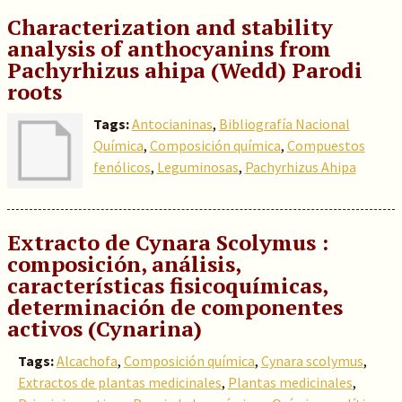
Characterization and stability
analysis of anthocyanins from
Pachyrhizus ahipa (Wedd) Parodi
roots
Tags:
Antocianinas
,
Bibliografía Nacional
Química
,
Composición química
,
Compuestos
fenólicos
,
Leguminosas
,
Pachyrhizus Ahipa
Extracto de Cynara Scolymus :
composición, análisis,
características fisicoquímicas,
determinación de componentes
activos (Cynarina)
Tags:
Alcachofa
,
Composición química
,
Cynara scolymus
,
Extractos de plantas medicinales
,
Plantas medicinales
,