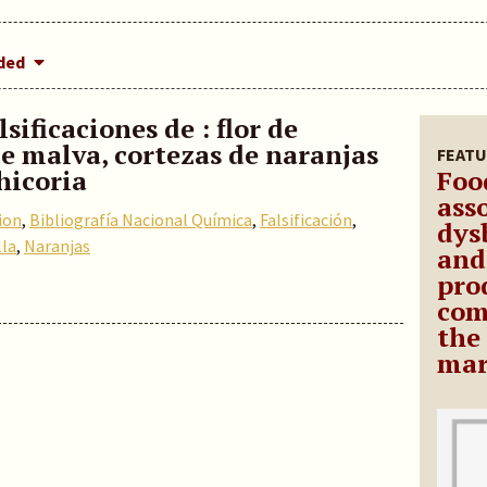
dded
sificaciones de : flor de
e malva, cortezas de naranjas
FEATU
hicoria
Foo
ass
ion
,
Bibliografía Nacional Química
,
Falsificación
,
dys
la
,
Naranjas
and
pro
com
the
mar