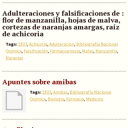
Adulteraciones y falsificaciones de :
flor de manzanilla, hojas de malva,
cortezas de naranjas amargas, raíz
de achicoria
Tags:
1933
,
Achicoria
,
Adulteracion
,
Bibliografía Nacional
Química
,
Falsificación
,
Farmacognosia
,
Malva
,
Manzanilla
,
Naranjas
Apuntes sobre amibas
Tags:
1933
,
Amibas
,
Bibliografía Nacional
Química
,
Biologia
,
Farmacia
,
Medicina