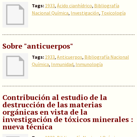
Tags:
1933
,
Ácido cianhídrico
,
Bibliografía
Nacional Química
,
Investigación
,
Toxicología
Sobre "anticuerpos"
Tags:
1933
,
Anticuerpos
,
Bibliografía Nacional
Química
,
Inmunidad
,
Inmunología
Contribución al estudio de la
destrucción de las materias
orgánicas en vista de la
investigación de tóxicos minerales :
nueva técnica