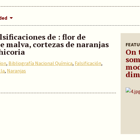
dded
sificaciones de : flor de
e malva, cortezas de naranjas
FEATU
hicoria
On 
som
ion
,
Bibliografía Nacional Química
,
Falsificación
,
mod
la
,
Naranjas
dim