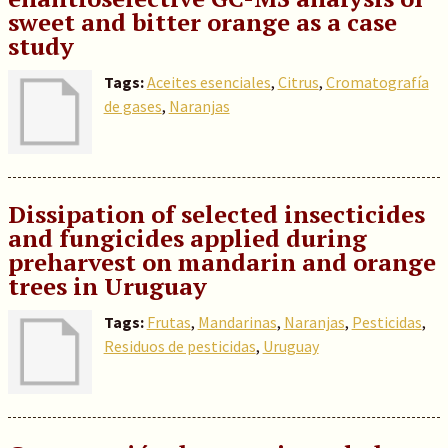
sweet and bitter orange as a case
study
Tags:
Aceites esenciales
,
Citrus
,
Cromatografía
de gases
,
Naranjas
Dissipation of selected insecticides
and fungicides applied during
preharvest on mandarin and orange
trees in Uruguay
Tags:
Frutas
,
Mandarinas
,
Naranjas
,
Pesticidas
,
Residuos de pesticidas
,
Uruguay