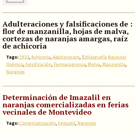
Adulteraciones y falsificaciones de :
flor de manzanilla, hojas de malva,
cortezas de naranjas amargas, raíz
de achicoria
Tags:
1933
,
Achicoria
,
Adulteracion
,
Bibliografía Nacional
Química
,
Falsificación
,
Farmacognosia
,
Malva
,
Manzanilla
,
Naranjas
Determinación de Imazalil en
naranjas comercializadas en ferias
vecinales de Montevideo
Tags:
Comercialización
,
Imazalil
,
Naranjas