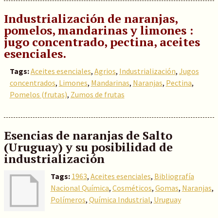
Industrialización de naranjas,
pomelos, mandarinas y limones :
jugo concentrado, pectina, aceites
esenciales.
Tags:
Aceites esenciales
,
Agrios
,
Industrialización
,
Jugos
concentrados
,
Limones
,
Mandarinas
,
Naranjas
,
Pectina
,
Pomelos (frutas)
,
Zumos de frutas
Esencias de naranjas de Salto
(Uruguay) y su posibilidad de
industrialización
Tags:
1963
,
Aceites esenciales
,
Bibliografía
Nacional Química
,
Cosméticos
,
Gomas
,
Naranjas
,
Polímeros
,
Química Industrial
,
Uruguay