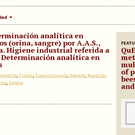
dded
terminación analítica en
s (orina, sangre) por A.A.S.,
FEATU
a. Higiene industrial referida a
QuE
 Determinación analítica en
met
s
mul
of p
rimetría
,
Cromo
,
Espectroscopía
,
Higiene
,
Muestras
bee
tica
,
Sangre
and