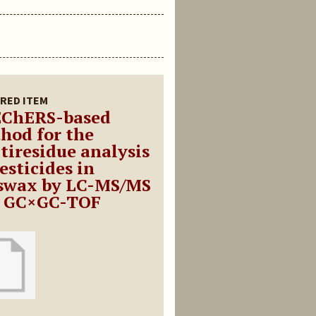
RED ITEM
ChERS-based
hod for the
tiresidue analysis
esticides in
swax by LC-MS/MS
 GC×GC-TOF