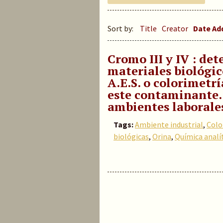
Sort by:
Title
Creator
Date A
Cromo III y IV : de
materiales biológico
A.E.S. o colorimetrí
este contaminante.
ambientes laborale
Tags:
Ambiente industrial
,
Colo
biológicas
,
Orina
,
Química analí