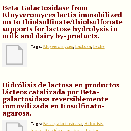
Beta-Galactosidase from
Kluyveromyces lactis immobilized
on to thiolsulfinate/thiolsulfonate
supports for lactose hydrolysis in
milk and dairy by-products.
Tags:
Kluyveromyces
,
Lactosa
,
Leche
Hidrólisis de lactosa en productos
lácteos catalizada por Beta-
galactosidasa reversiblemente
inmovilizada en tiosulfinato-
agarosa.
Tags:
Beta-galactosidasa
,
Hidrólisis
,
Inmovilización de enzimas
,
Lactosa