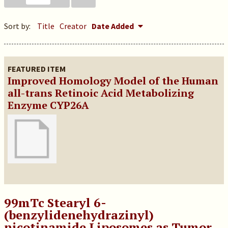
Sort by:
Title
Creator
Date Added
FEATURED ITEM
Improved Homology Model of the Human
all-trans Retinoic Acid Metabolizing
Enzyme CYP26A
99mTc Stearyl 6-
(benzylidenehydrazinyl)
nicotinamide Liposomes as Tumor