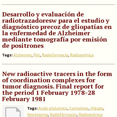
Desarrollo y evaluación de
radiotrazadoresw para el estudio y
diagnóstico precoz de gliopatías en
la enfermedad de Alzheimer
mediante tomografía por emisión
de positrones
Tags:
Alzheimer
,
Pet
,
Radiofarmacia
,
Radioquímica
New radioactive tracers in the form
of coordination complexes for
tumor diagnosis. Final report for
the period 1 February 1978-28
February 1981
Tags:
Acido glutamico
,
Complejos
,
Hígado
,
Neoplasma
,
Radiofármacos
,
Radioquímica