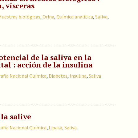
a, vísceras
Muestras biológicas
,
Orina
,
Química analítica
,
Saliva
,
tencial de la saliva en la
al : acción de la insulina
rafía Nacional Química
,
Diabetes
,
Insulina
,
Saliva
la salive
rafía Nacional Química
,
Lipasa
,
Saliva