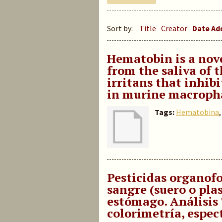
Sort by:
Title
Creator
Date A
Hematobin is a no
from the saliva of 
irritans that inhib
in murine macroph
Tags:
Hematobina
Pesticidas organofo
sangre (suero o pla
estómago. Análisis T
colorimetría, espe