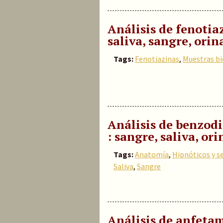
Análisis de fenotia
saliva, sangre, orina
Tags:
Fenotiazinas
,
Muestras bi
Análisis de benzod
: sangre, saliva, ori
Tags:
Anatomía
,
Hipnóticos y s
Saliva
,
Sangre
Análisis de anfetam