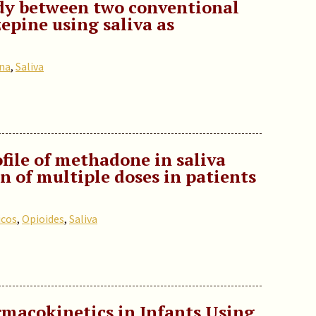
dy between two conventional
epine using saliva as
na
,
Saliva
file of methadone in saliva
n of multiple doses in patients
icos
,
Opioides
,
Saliva
macokinetics in Infants Using