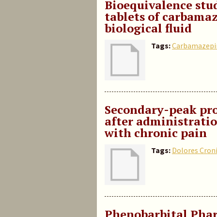
Bioequivalence stu
tablets of carbamaz
biological fluid
Tags:
Carbamazepi
Secondary-peak pro
after administratio
with chronic pain
Tags:
Dolores Cron
Phenobarbital Phar