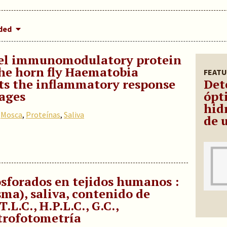
dded
vel immunomodulatory protein
the horn fly Haematobia
FEATU
its the inflammatory response
Det
ages
ópt
hid
,
Mosca
,
Proteínas
,
Saliva
de 
sforados en tejidos humanos :
sma), saliva, contenido de
.L.C., H.P.L.C., G.C.,
ctrofotometría