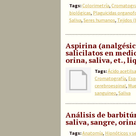
Tags:
Colorimetría
,
Cromatogra
biológicas
,
Plaguicidas organof
Saliva
,
Seres humanos
,
Tejidos (
Aspirina (analgésico
salicilatos en medi
orina, saliva, et., 
Tags:
Ácido acetilsa
Cromatografía
,
Esp
cerebroespinal
,
Mue
sanguineo
,
Saliva
Análisis de barbitú
saliva, sangre, orina
Tags:
Anatomía
,
Hipnóticos y s