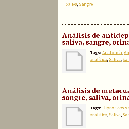
Saliva
,
Sangre
Análisis de antidep
saliva, sangre, orin
Tags:
Anatomía
,
An
analítica
,
Saliva
,
Sa
Análisis de metacua
sangre, saliva, orin
Tags:
Hipnóticos y
analítica
,
Saliva
,
Sa