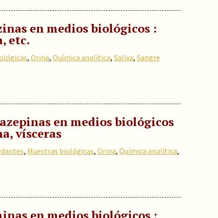
zinas en medios biológicos :
, etc.
ológicas
,
Orina
,
Química analítica
,
Saliva
,
Sangre
iazepinas en medios biológicos
na, vísceras
edantes
,
Muestras biológicas
,
Orina
,
Química analítica
,
inas en medios biológicos :