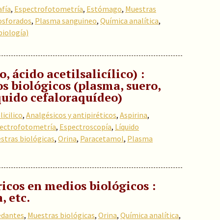
fía
,
Espectrofotometría
,
Estómago
,
Muestras
osforados
,
Plasma sanguineo
,
Química analítica
,
biología)
, ácido acetilsalicílico) :
os biológicos (plasma, suero,
liquido cefaloraquídeo)
licilico
,
Analgésicos y antipiréticos
,
Aspirina
,
ectrofotometría
,
Espectroscopía
,
Líquido
stras biológicas
,
Orina
,
Paracetamol
,
Plasma
ricos en medios biológicos :
, etc.
edantes
,
Muestras biológicas
,
Orina
,
Química analítica
,