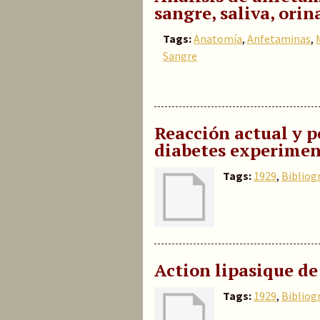
sangre, saliva, orin
Tags:
Anatomía
,
Anfetaminas
,
Sangre
Reacción actual y po
diabetes experiment
Tags:
1929
,
Bibliog
Action lipasique de 
Tags:
1929
,
Bibliog