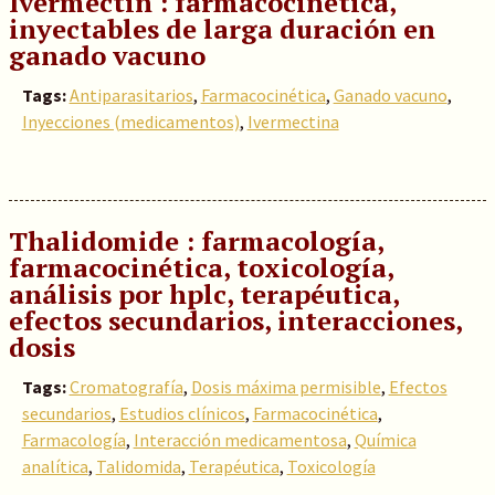
Ivermectin : farmacocinética,
inyectables de larga duración en
ganado vacuno
Tags:
Antiparasitarios
,
Farmacocinética
,
Ganado vacuno
,
Inyecciones (medicamentos)
,
Ivermectina
Thalidomide : farmacología,
farmacocinética, toxicología,
análisis por hplc, terapéutica,
efectos secundarios, interacciones,
dosis
Tags:
Cromatografía
,
Dosis máxima permisible
,
Efectos
secundarios
,
Estudios clínicos
,
Farmacocinética
,
Farmacología
,
Interacción medicamentosa
,
Química
analítica
,
Talidomida
,
Terapéutica
,
Toxicología