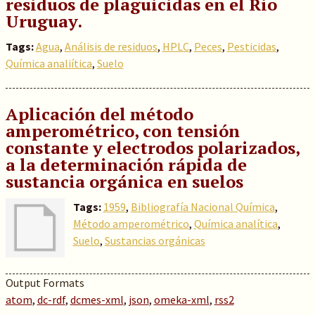
residuos de plaguicidas en el Rio
Uruguay.
Tags:
Agua
,
Análisis de residuos
,
HPLC
,
Peces
,
Pesticidas
,
Química analiítica
,
Suelo
Aplicación del método
amperométrico, con tensión
constante y electrodos polarizados,
a la determinación rápida de
sustancia orgánica en suelos
Tags:
1959
,
Bibliografía Nacional Química
,
Método amperométrico
,
Química analítica
,
Suelo
,
Sustancias orgánicas
Output Formats
atom
,
dc-rdf
,
dcmes-xml
,
json
,
omeka-xml
,
rss2