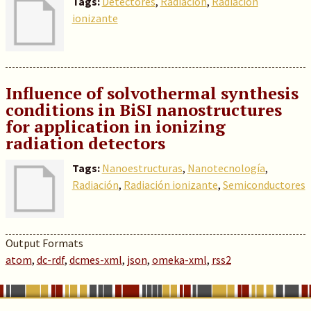
Tags:
Detectores
,
Radiación
,
Radiación
ionizante
Influence of solvothermal synthesis
conditions in BiSI nanostructures
for application in ionizing
radiation detectors
Tags:
Nanoestructuras
,
Nanotecnología
,
Radiación
,
Radiación ionizante
,
Semiconductores
Output Formats
atom
,
dc-rdf
,
dcmes-xml
,
json
,
omeka-xml
,
rss2