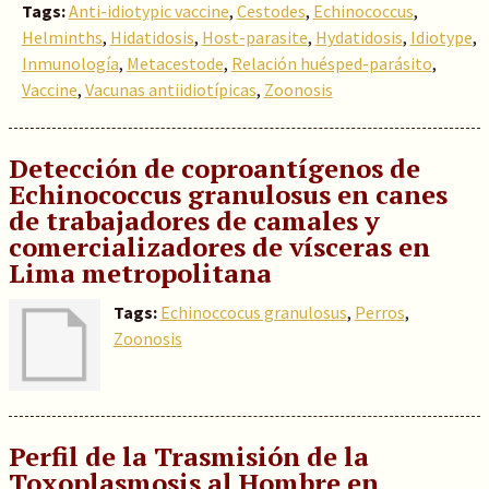
Tags:
Anti-idiotypic vaccine
,
Cestodes
,
Echinococcus
,
Helminths
,
Hidatidosis
,
Host-parasite
,
Hydatidosis
,
Idiotype
,
Inmunología
,
Metacestode
,
Relación huésped-parásito
,
Vaccine
,
Vacunas antiidiotípicas
,
Zoonosis
Detección de coproantígenos de
Echinococcus granulosus en canes
de trabajadores de camales y
comercializadores de vísceras en
Lima metropolitana
Tags:
Echinoccocus granulosus
,
Perros
,
Zoonosis
Perfil de la Trasmisión de la
Toxoplasmosis al Hombre en