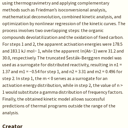
using thermogravimetry and applying complementary
methods such as Friedman’s isoconversional analysis,
mathematical deconvolution, combined kinetic analysis, and
optimization by nonlinear regression of the kinetic curves. The
process involves two overlapping steps: the organic
compounds devolatilization and the oxidation of fixed carbon.
For steps 1 and 2, the apparent activation energies were 178.5
and 183.1 kJ mol− 1, while the apparent ln(A∕s−1) were 31.2 and
30.0, respectively. The truncated Šesták–Berggren model was
used as a surrogate for distributed reactivity, resulting in n1 =
1.37 and m1 = −0.54 for step 1, and n2 = 3.31 and m2 = 0.496 for
step 2. In step 1, the m < 0 serves as a surrogate for an
activation energy distribution, while in step 2, the value of n >
1 would substitute a gamma distribution of frequency factors.
Finally, the obtained kinetic model allows successful
predictions of thermal programs outside the range of the
analysis.
Creator