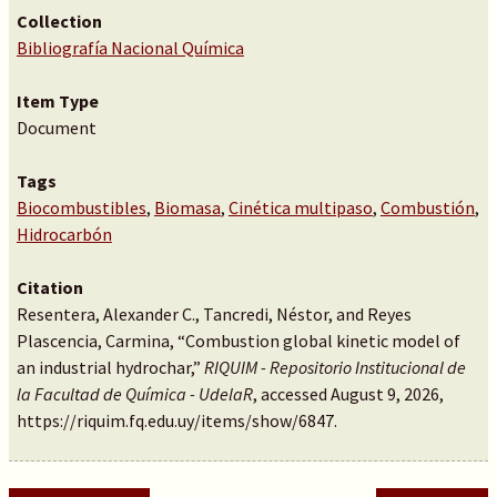
Collection
Bibliografía Nacional Química
Item Type
Document
Tags
Biocombustibles
,
Biomasa
,
Cinética multipaso
,
Combustión
,
Hidrocarbón
Citation
Resentera, Alexander C., Tancredi, Néstor, and Reyes
Plascencia, Carmina, “Combustion global kinetic model of
an industrial hydrochar,”
RIQUIM - Repositorio Institucional de
la Facultad de Química - UdelaR
, accessed August 9, 2026,
https://riquim.fq.edu.uy/items/show/6847
.