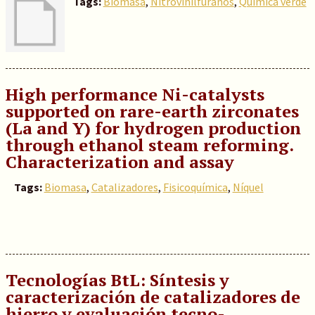
Tags:
Biomasa
,
Nitrovinilfuranos
,
Química verde
High performance Ni-catalysts
supported on rare-earth zirconates
(La and Y) for hydrogen production
through ethanol steam reforming.
Characterization and assay
Tags:
Biomasa
,
Catalizadores
,
Fisicoquímica
,
Níquel
Tecnologías BtL: Síntesis y
caracterización de catalizadores de
hierro y evaluación tecno-