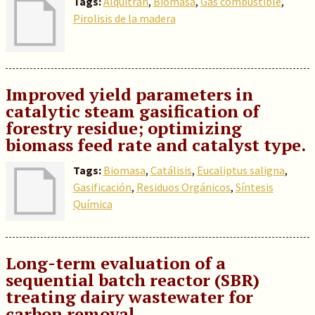
Tags:
Alquitrán
,
Biomasa
,
Gas combustible
,
Pirolisis de la madera
Improved yield parameters in
catalytic steam gasification of
forestry residue; optimizing
biomass feed rate and catalyst type.
Tags:
Biomasa
,
Catálisis
,
Eucaliptus saligna
,
Gasificación
,
Residuos Orgánicos
,
Síntesis
Química
Long-term evaluation of a
sequential batch reactor (SBR)
treating dairy wastewater for
carbon removal