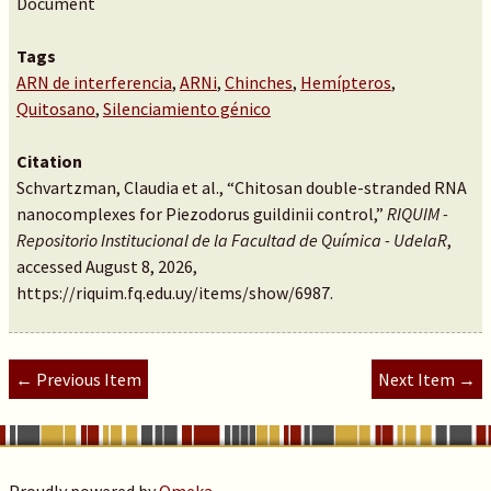
Document
Tags
ARN de interferencia
,
ARNi
,
Chinches
,
Hemípteros
,
Quitosano
,
Silenciamiento génico
Citation
Schvartzman, Claudia et al., “Chitosan double-stranded RNA
nanocomplexes for Piezodorus guildinii control,”
RIQUIM -
Repositorio Institucional de la Facultad de Química - UdelaR
,
accessed August 8, 2026,
https://riquim.fq.edu.uy/items/show/6987
.
← Previous Item
Next Item →