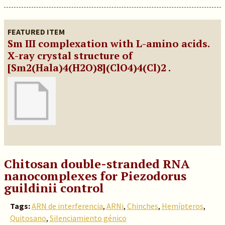
FEATURED ITEM
Sm III complexation with L-amino acids.
X-ray crystal structure of
[Sm2(Hala)4(H2O)8](ClO4)4(Cl)2 .
Chitosan double-stranded RNA
nanocomplexes for Piezodorus
guildinii control
Tags:
ARN de interferencia
,
ARNi
,
Chinches
,
Hemípteros
,
Quitosano
,
Silenciamiento génico