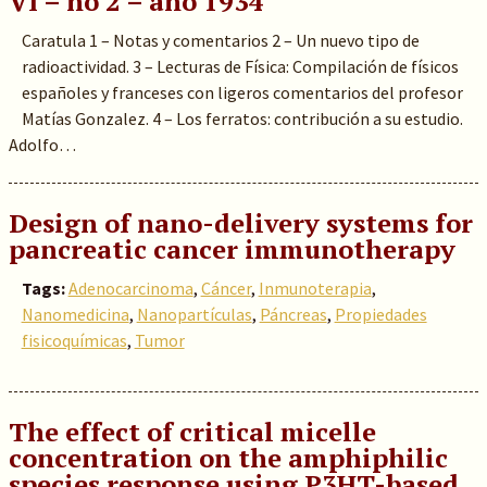
VI – no 2 – año 1934
Caratula 1 – Notas y comentarios 2 – Un nuevo tipo de
radioactividad. 3 – Lecturas de Física: Compilación de físicos
españoles y franceses con ligeros comentarios del profesor
Matías Gonzalez. 4 – Los ferratos: contribución a su estudio.
Adolfo…
Design of nano-delivery systems for
pancreatic cancer immunotherapy
Tags:
Adenocarcinoma
,
Cáncer
,
Inmunoterapia
,
Nanomedicina
,
Nanopartículas
,
Páncreas
,
Propiedades
fisicoquímicas
,
Tumor
The effect of critical micelle
concentration on the amphiphilic
species response using P3HT-based