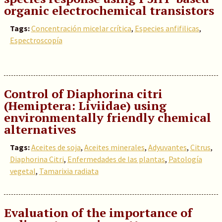
organic electrochemical transistors
Tags:
Concentración micelar crítica
,
Especies anfifilicas
,
Espectroscopía
Control of Diaphorina citri
(Hemiptera: Liviidae) using
environmentally friendly chemical
alternatives
Tags:
Aceites de soja
,
Aceites minerales
,
Adyuvantes
,
Citrus
,
Diaphorina Citri
,
Enfermedades de las plantas
,
Patología
vegetal
,
Tamarixia radiata
Evaluation of the importance of