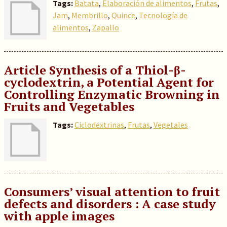
Tags:
Batata
,
Elaboración de alimentos
,
Frutas
,
Jam
,
Membrillo
,
Quince
,
Tecnología de
alimentos
,
Zapallo
Article Synthesis of a Thiol-β-
cyclodextrin, a Potential Agent for
Controlling Enzymatic Browning in
Fruits and Vegetables
Tags:
Ciclodextrinas
,
Frutas
,
Vegetales
Consumers’ visual attention to fruit
defects and disorders : A case study
with apple images