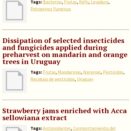
Tags:
Bacterias
,
Frutas
,
Kéfir
,
Levadura
,
Patogenos Fungicos
Dissipation of selected insecticides
and fungicides applied during
preharvest on mandarin and orange
trees in Uruguay
Tags:
Frutas
,
Mandarinas
,
Naranjas
,
Pesticidas
,
Residuos de pesticidas
,
Uruguay
Strawberry jams enriched with Acca
sellowiana extract
Tags:
Antioxidantes
,
Comportamiento del