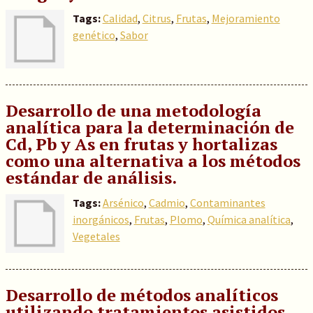
Tags:
Calidad
,
Citrus
,
Frutas
,
Mejoramiento
genético
,
Sabor
Desarrollo de una metodología
analítica para la determinación de
Cd, Pb y As en frutas y hortalizas
como una alternativa a los métodos
estándar de análisis.
Tags:
Arsénico
,
Cadmio
,
Contaminantes
inorgánicos
,
Frutas
,
Plomo
,
Química analítica
,
Vegetales
Desarrollo de métodos analíticos
utilizando tratamientos asistidos