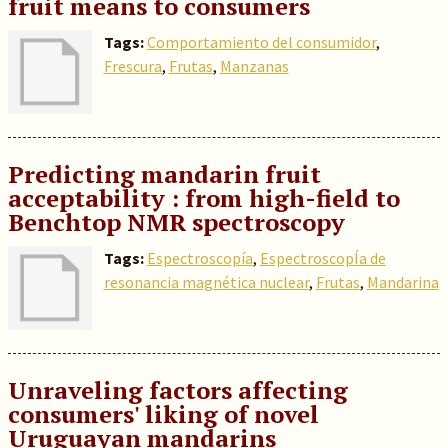
fruit means to consumers
Tags:
Comportamiento del consumidor
,
Frescura
,
Frutas
,
Manzanas
Predicting mandarin fruit
acceptability : from high-field to
Benchtop NMR spectroscopy
Tags:
Espectroscopía
,
EspectroscopÍa de
resonancia magnética nuclear
,
Frutas
,
Mandarina
Unraveling factors affecting
consumers' liking of novel
Uruguayan mandarins