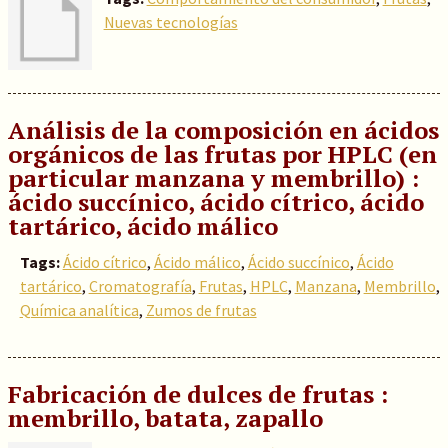
Nuevas tecnologías
Análisis de la composición en ácidos
orgánicos de las frutas por HPLC (en
particular manzana y membrillo) :
ácido succínico, ácido cítrico, ácido
tartárico, ácido málico
Tags:
Ácido cítrico
,
Ácido málico
,
Ácido succínico
,
Ácido
tartárico
,
Cromatografía
,
Frutas
,
HPLC
,
Manzana
,
Membrillo
,
Química analítica
,
Zumos de frutas
Fabricación de dulces de frutas :
membrillo, batata, zapallo