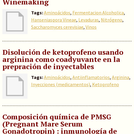
Winemaking
Tags:
Aminoácidos
,
Fermentacion Alcoholica
,
Hanseniaspora Vineae
,
Levaduras
,
Nitrógeno
,
Saccharomyces cerevisiae
,
Vinos
Disolución de ketoprofeno usando
arginina como coadyuvante en la
prepración de inyectables
Tags:
Aminoácidos
,
Antiinflamatorios
,
Arginina
,
Inyecciones (medicamentos)
,
Ketoprofeno
Composición química de PMSG
(Pregnant Mare Serum
Gonadotropin) : inmunología de