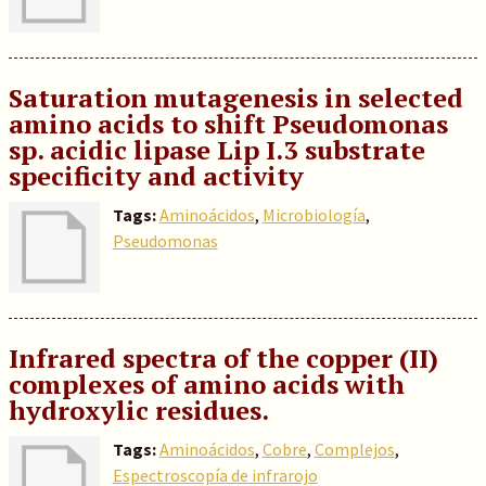
Saturation mutagenesis in selected
amino acids to shift Pseudomonas
sp. acidic lipase Lip I.3 substrate
specificity and activity
Tags:
Aminoácidos
,
Microbiología
,
Pseudomonas
Infrared spectra of the copper (II)
complexes of amino acids with
hydroxylic residues.
Tags:
Aminoácidos
,
Cobre
,
Complejos
,
Espectroscopía de infrarojo