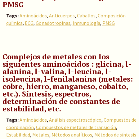
PMSG
Tags:
Aminoácidos
,
Anticuerpos
,
Caballos
,
Composición
química
,
ECG
,
Gonadotropinas
,
Inmunología
,
PMSG
Complejos de metales con los
siguientes aminoácidos : glicina, l-
alanina, l-valina, l-leucina, l-
isoleucina, l-fenilalanina (metales:
cobre, hierro, manganeso, cobalto,
etc.). Síntesis, espectros,
determinación de constantes de
estabilidad, etc.
Tags:
Aminoácidos
,
Análisis espectroscópico
,
Compuestos de
coordinación
,
Compuestos de metales de transición
,
Estabilidad
,
Metales
,
Métodos analíticos
,
Métodos de síntesis