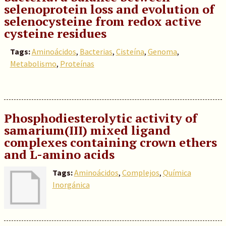
selenoprotein loss and evolution of
selenocysteine from redox active
cysteine residues
Tags:
Aminoácidos
,
Bacterias
,
Cisteína
,
Genoma
,
Metabolismo
,
Proteínas
Phosphodiesterolytic activity of
samarium(III) mixed ligand
complexes containing crown ethers
and L-amino acids
Tags:
Aminoácidos
,
Complejos
,
Química
Inorgánica