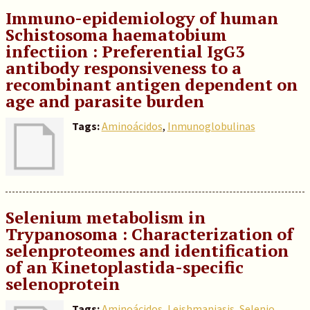
Immuno-epidemiology of human
Schistosoma haematobium
infectiion : Preferential IgG3
antibody responsiveness to a
recombinant antigen dependent on
age and parasite burden
Tags:
Aminoácidos
,
Inmunoglobulinas
Selenium metabolism in
Trypanosoma : Characterization of
selenproteomes and identification
of an Kinetoplastida-specific
selenoprotein
Tags:
Aminoácidos
,
Leishmaniasis
,
Selenio
,