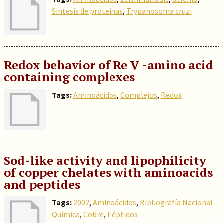
Sintesis de proteinas
,
Trypanosoma cruzi
Redox behavior of Re V -amino acid
containing complexes
Tags:
Aminoácidos
,
Complejos
,
Redox
Sod-like activity and lipophilicity
of copper chelates with aminoacids
and peptides
Tags:
2002
,
Aminoácidos
,
Bibliografía Nacional
Química
,
Cobre
,
Péptidos