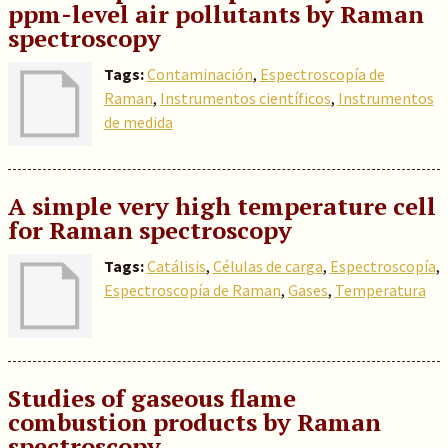
ppm-level air pollutants by Raman
spectroscopy
Tags:
Contaminación
,
Espectroscopía de
Raman
,
Instrumentos científicos
,
Instrumentos
de medida
A simple very high temperature cell
for Raman spectroscopy
Tags:
Catálisis
,
Células de carga
,
Espectroscopía
,
Espectroscopía de Raman
,
Gases
,
Temperatura
Studies of gaseous flame
combustion products by Raman
spectroscopy