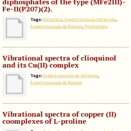
diphosphates of the type (MFe2III)-
Fe-II(P207)(2).
Tags:
Difosfato
,
Espectrocospía infrarrojo
,
Espectroscopía de Raman
,
Pirofosfato
Vibrational spectra of clioquinol
and its Cu(II) complex
Tags:
Espectroscopía de infrarojo
,
Espectroscopía de Raman
Vibrational spectra of copper (II)
coomplexes of L-proline