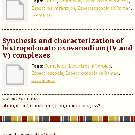
Tags:
Cobre
,
Complejos
,
Espectros eletrónicos
,
Espectros infrarrojos
,
Espectroscopía de Raman
,
L-Prolina
Synthesis and characterization of
bistropolonato oxovanadium(IV and
V) complexes
Tags:
Complejos
,
Espectros infrarojos
,
Espectroscopía
,
Espectroscopía de Raman
,
Oxovanadio
Output Formats
atom
,
dc-rdf
,
dcmes-xml
,
json
,
omeka-xml
,
rss2
Proudly powered by
Omeka
.