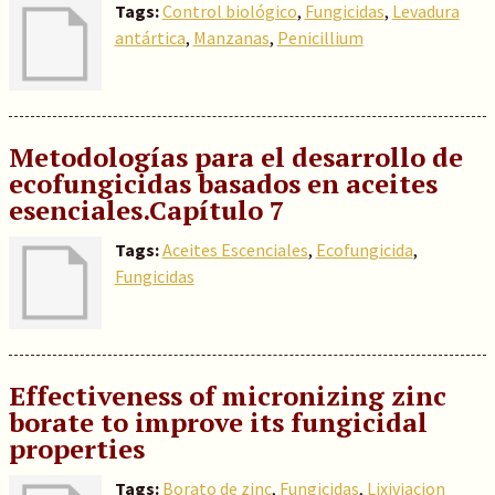
Tags:
Control biológico
,
Fungicidas
,
Levadura
antártica
,
Manzanas
,
Penicillium
Metodologías para el desarrollo de
ecofungicidas basados en aceites
esenciales.Capítulo 7
Tags:
Aceites Escenciales
,
Ecofungicida
,
Fungicidas
Effectiveness of micronizing zinc
borate to improve its fungicidal
properties
Tags:
Borato de zinc
,
Fungicidas
,
Lixiviacion