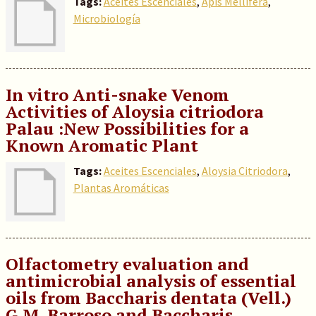
Tags:
Aceites Escenciales
,
Apis Mellifera
,
Microbiología
In vitro Anti-snake Venom
Activities of Aloysia citriodora
Palau :New Possibilities for a
Known Aromatic Plant
Tags:
Aceites Escenciales
,
Aloysia Citriodora
,
Plantas Aromáticas
Olfactometry evaluation and
antimicrobial analysis of essential
oils from Baccharis dentata (Vell.)
G.M. Barroso and Baccharis