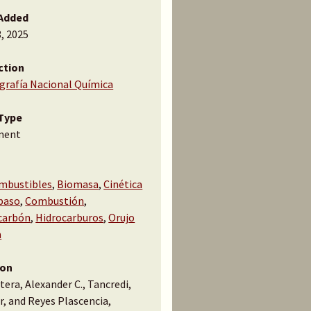
Added
, 2025
ction
ografía Nacional Química
Type
ment
mbustibles
,
Biomasa
,
Cinética
paso
,
Combustión
,
carbón
,
Hidrocarburos
,
Orujo
a
ion
era, Alexander C., Tancredi,
r, and Reyes Plascencia,