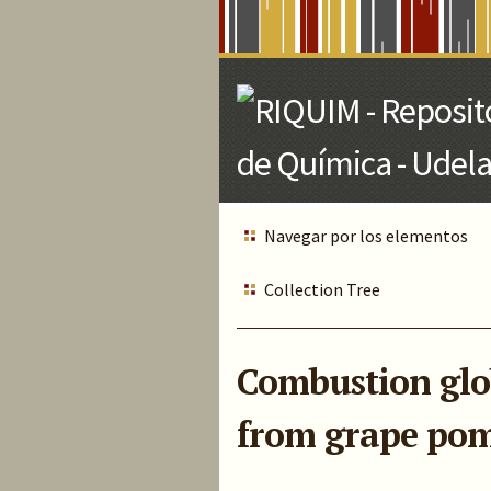
Skip
to
Main
Content
Navegar por los elementos
Collection Tree
Combustion glob
from grape po