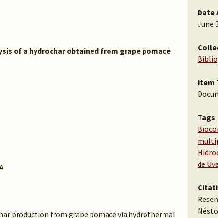
Date 
June 3
Colle
ysis of a hydrochar obtained from grape pomace
Bibli
Item 
Docu
Tags
Bioco
multi
Hidro
de Uv
A
Citat
Resent
Nésto
char production from grape pomace via hydrothermal