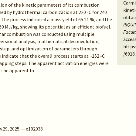
Carmi
ion of the kinetic parameters of its combustion
kineti
ned by hydrothermal carbonization at 220 ◦C for 240
obtai
 The process indicated a mass yield of 65.21 %, and the
RIQUIM
0 MJ/kg, showing its potential as an efficient biofuel.
Facul
har combustion was conducted using multiple
access
rsional analysis, mathematical deconvolution,
https
h step, and optimization of parameters through
/6918
.
 indicate that the overall process starts at ~152 ◦C
apping steps. The apparent activation energies were
e the apparent ln
.29, 2025. -- e102038