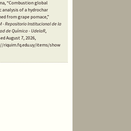
na, “Combustion global
c analysis of a hydrochar
ned from grape pomace,”
 - Repositorio Institucional de la
tad de Química - UdelaR
,
ed August 7, 2026,
://riquim.fq.edu.uy/items/show