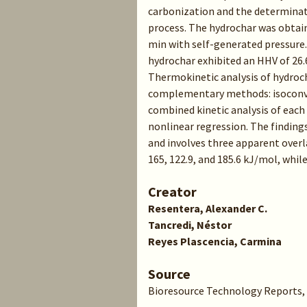
carbonization and the determinat
process. The hydrochar was obtai
min with self-generated pressure.
hydrochar exhibited an HHV of 26.6
Thermokinetic analysis of hydroc
complementary methods: isoconve
combined kinetic analysis of eac
nonlinear regression. The findings
and involves three apparent overl
165, 122.9, and 185.6 kJ/mol, whil
Creator
Resentera, Alexander C.
Tancredi, Néstor
Reyes Plascencia, Carmina
Source
Bioresource Technology Reports, v