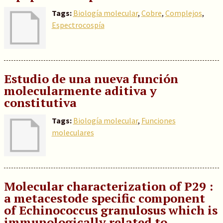
Tags:
Biología molecular
,
Cobre
,
Complejos
,
Espectrocospía
Estudio de una nueva función
molecularmente aditiva y
constitutiva
Tags:
Biología molecular
,
Funciones
moleculares
Molecular characterization of P29 :
a metacestode specific component
of Echinococcus granulosus which is
immunologically related to