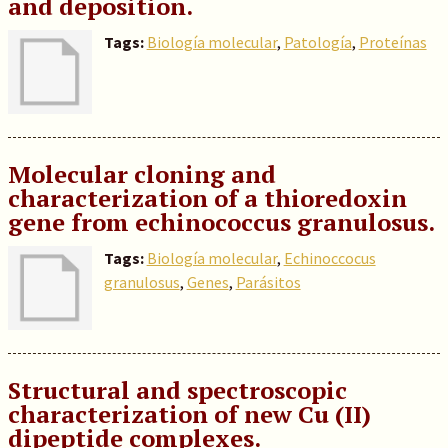
and deposition.
Tags:
Biología molecular
,
Patología
,
Proteínas
Molecular cloning and
characterization of a thioredoxin
gene from echinococcus granulosus.
Tags:
Biología molecular
,
Echinoccocus
granulosus
,
Genes
,
Parásitos
Structural and spectroscopic
characterization of new Cu (II)
dipeptide complexes.