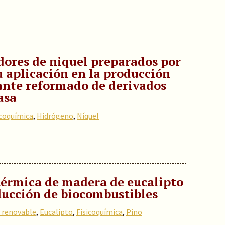
dores de niquel preparados por
u aplicación en la producción
nte reformado de derivados
asa
icoquímica
,
Hidrógeno
,
Níquel
térmica de madera de eucalipto
ducción de biocombustibles
 renovable
,
Eucalipto
,
Fisicoquímica
,
Pino