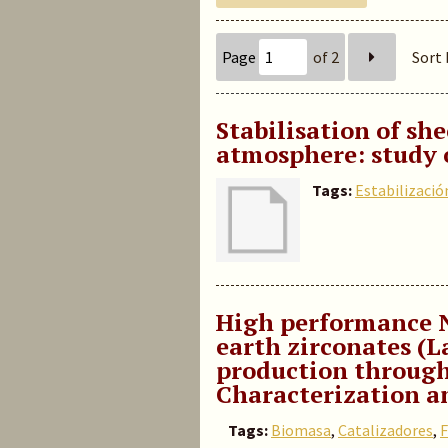
Page
of 2
Sort 
Stabilisation of she
atmosphere: study 
Tags:
Estabilizació
High performance N
earth zirconates (L
production through
Characterization a
Tags:
Biomasa
,
Catalizadores
,
F