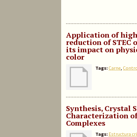
Application of high
reduction of STEC 
its impact on phys
color
Tags:
Carne
,
Contro
Synthesis, Crystal
Characterization o
Complexes
Tags:
Estructura cr