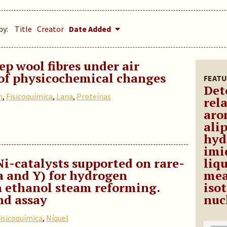
by:
Title
Creator
Date Added
ep wool fibres under air
of physicochemical changes
FEATU
Det
n
,
Fisicoquímica
,
Lana
,
Proteínas
rel
aro
ali
hyd
imi
i-catalysts supported on rare-
liq
a and Y) for hydrogen
mea
 ethanol steam reforming.
iso
nd assay
nuc
isicoquímica
,
Níquel