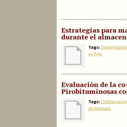
Estrategias para ma
durante el almacen
Tags:
Conservación
en Frio
Evaluaciòn de la c
Pirobituminosas co
Tags:
Cinética quím
de biomasa