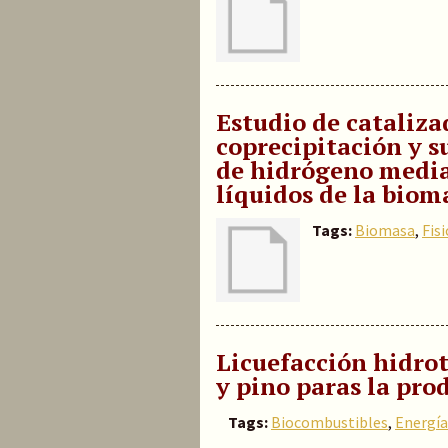
Estudio de cataliza
coprecipitación y s
de hidrógeno media
líquidos de la biom
Tags:
Biomasa
,
Fis
Licuefacción hidro
y pino paras la pro
Tags:
Biocombustibles
,
Energía