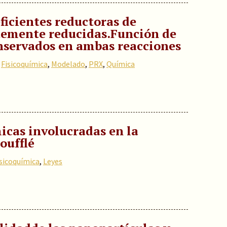
ficientes reductoras de
ntemente reducidas.Función de
nservados en ambas reacciones
,
Fisicoquímica
,
Modelado
,
PRX
,
Química
micas involucradas en la
oufflé
isicoquímica
,
Leyes