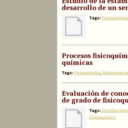
Estudio de la estab
desarrollo de un se
Tags:
Fisicoquímica
Procesos fisicoquím
químicas
Tags:
Fisicoquímica
,
Reacciones q
Evaluación de cono
de grado de fisicoq
Tags:
Estudios Univ
Fisicoquímica