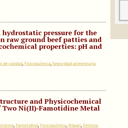
 hydrostatic pressure for the
on raw ground beef patties and
icochemical properties: pH and
l de calidad
,
Fisicoquímica
,
Seguridad alimentaria
 Structure and Physicochemical
f Two Ni(II)‑Famotidine Metal
istalina
,
Famotidina
,
Fisicoquímica
,
Níquel
,
Síntesis