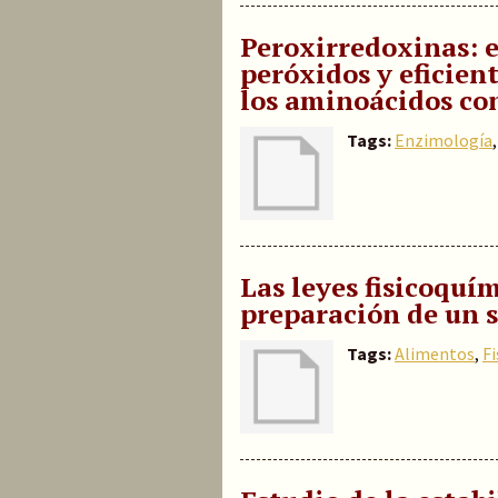
Peroxirredoxinas: e
peróxidos y eficie
los aminoácidos co
Tags:
Enzimología
Las leyes fisicoquí
preparación de un s
Tags:
Alimentos
,
F