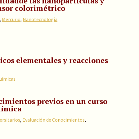
ilidadde las nanopartículas y
nsor colorimétrico
,
Mercurio
,
Nanotecnología
icos elementales y reacciones
uímicas
cimientos previos en un curso
uímica
ersitarios
,
Evaluación de Conocimientos
,