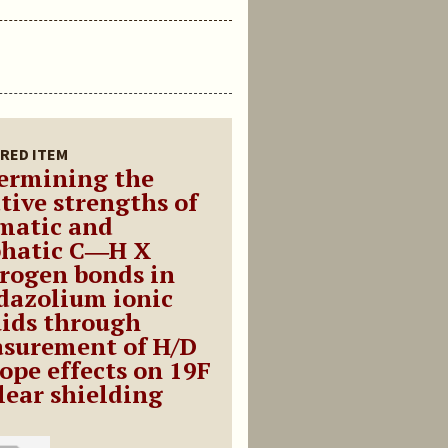
RED ITEM
ermining the
ative strengths of
matic and
phatic C―H X
rogen bonds in
dazolium ionic
uids through
surement of H/D
tope effects on 19F
lear shielding