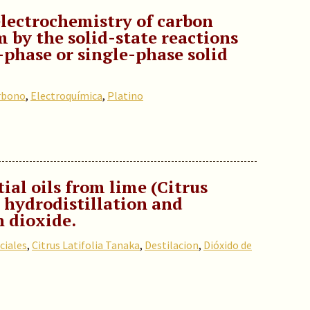
electrochemistry of carbon
 by the solid-state reactions
-phase or single-phase solid
arbono
,
Electroquímica
,
Platino
ial oils from lime (Citrus
y hydrodistillation and
n dioxide.
ciales
,
Citrus Latifolia Tanaka
,
Destilacion
,
Dióxido de