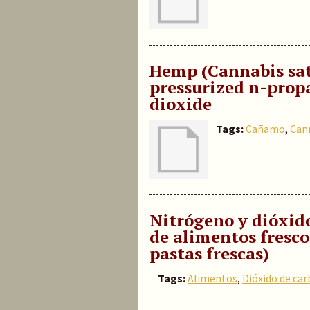
Hemp (Cannabis sati
pressurized n-prop
dioxide
Tags:
Cañamo
,
Cann
Nitrógeno y dióxido
de alimentos fresco
pastas frescas)
Tags:
Alimentos
,
Dióxido de ca