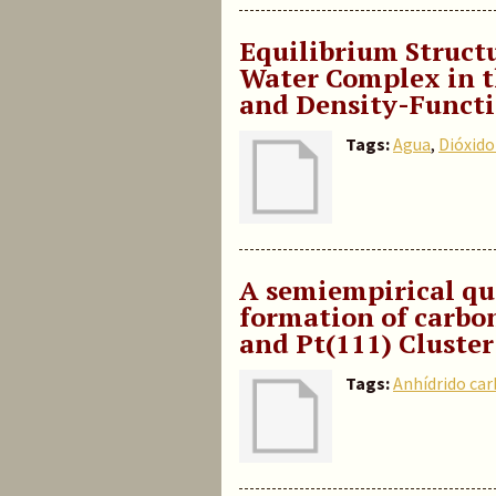
Equilibrium Struct
Water Complex in t
and Density-Functi
Tags:
Agua
,
Dióxido
A semiempirical q
formation of carbo
and Pt(111) Cluster
Tags:
Anhídrido ca