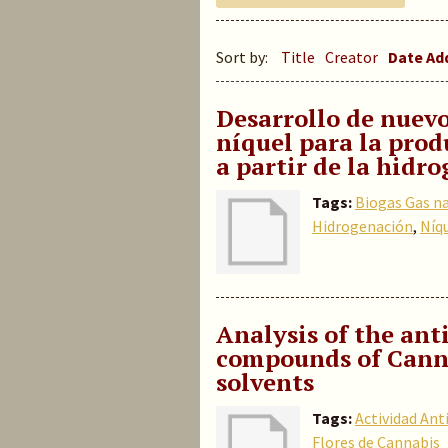
Sort by:
Title
Creator
Date A
Desarrollo de nuevo
níquel para la prod
a partir de la hidr
Tags:
Biogas Gas na
Hidrogenación
,
Níq
Analysis of the ant
compounds of Canna
solvents
Tags:
Actividad An
Flores de Cannabis