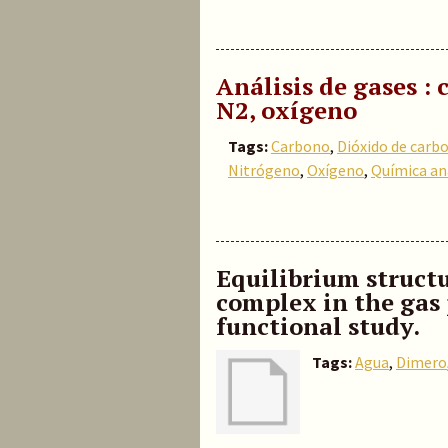
Análisis de gases :
N2, oxígeno
Tags:
Carbono
,
Dióxido de carb
Nitrógeno
,
Oxígeno
,
Química ana
Equilibrium structu
complex in the gas 
functional study.
Tags:
Agua
,
Dimero