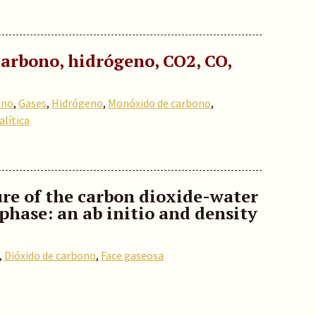
 carbono, hidrógeno, CO2, CO,
ono
,
Gases
,
Hidrógeno
,
Monóxido de carbono
,
lítica
re of the carbon dioxide-water
phase: an ab initio and density
,
Dióxido de carbono
,
Face gaseosa