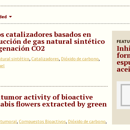
dded
s catalizadores basados en
ucción de gas natural sintético
FEATU
ogenación CO2
Inh
for
tural sintético
,
Catalizadores
,
Dióxido de carbono
,
esp
uel
ace
itumor activity of bioactive
bis flowers extracted by green
titumoral
,
Compuestos Bioactivos
,
Dióxido de carbono
,