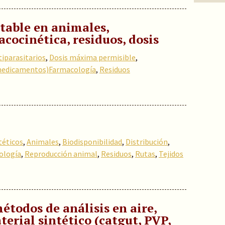
table en animales,
cocinética, residuos, dosis
iparasitarios
,
Dosis máxima permisible
,
medicamentos)Farmacología
,
Residuos
téticos
,
Animales
,
Biodisponibilidad
,
Distribución
,
ología
,
Reproducción animal
,
Residuos
,
Rutas
,
Tejidos
étodos de análisis en aire,
erial sintético (catgut, PVP,