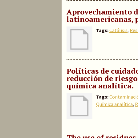
Aprovechamiento d
latinoamericanas, p
Tags:
Catálisis
,
Res
Políticas de cuidad
reducción de riesgo
química analítica.
Tags:
Contaminaci
Química analítica
,
R
The use of residues