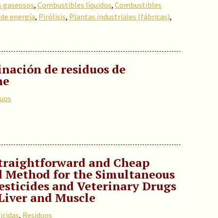
s gaseosos
,
Combustibles líquidos
,
Combustibles
de energía
,
Pirólisis
,
Plantas industriales (fábricas)
,
nación de residuos de
ne
duos
traightforward and Cheap
d Method for the Simultaneous
esticides and Veterinary Drugs
 Liver and Muscle
icidas
,
Residuos