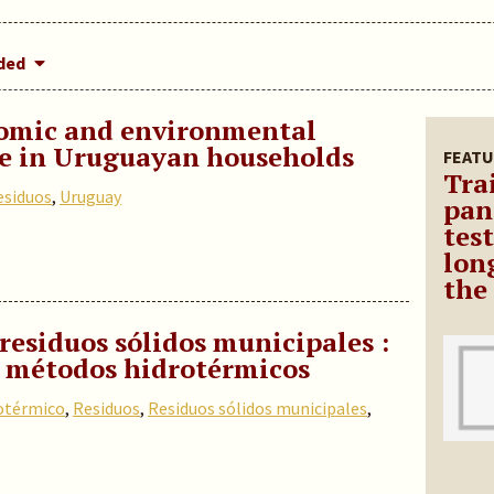
dded
nomic and environmental
ste in Uruguayan households
FEATU
Tra
esiduos
,
Uruguay
pan
test
lon
the 
 residuos sólidos municipales :
s métodos hidrotérmicos
otérmico
,
Residuos
,
Residuos sólidos municipales
,