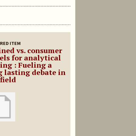
RED ITEM
ined vs. consumer
els for analytical
ing : Fueling a
g lasting debate in
field