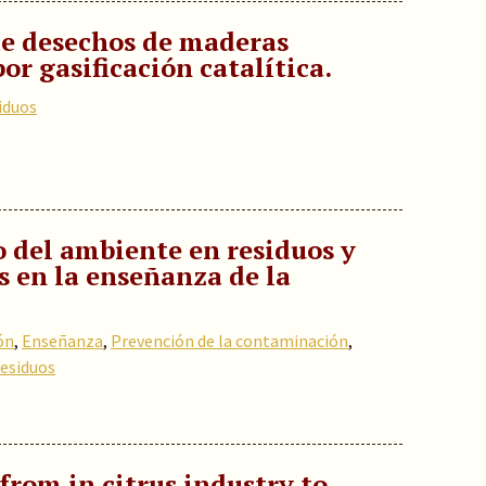
e desechos de maderas
or gasificación catalítica.
iduos
o del ambiente en residuos y
s en la enseñanza de la
ón
,
Enseñanza
,
Prevención de la contaminación
,
esiduos
 from in citrus industry to