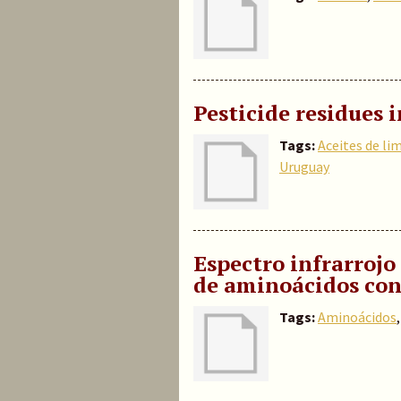
Pesticide residues 
Tags:
Aceites de li
Uruguay
Espectro infrarrojo 
de aminoácidos con 
Tags:
Aminoácidos