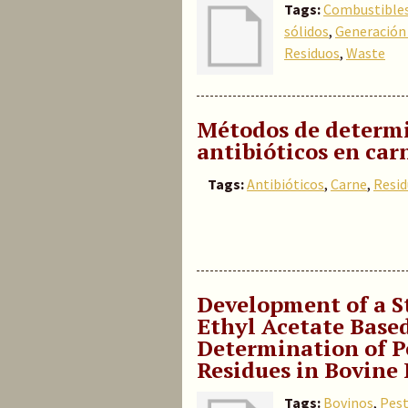
Tags:
Combustible
sólidos
,
Generación 
Residuos
,
Waste
Métodos de determi
antibióticos en car
Tags:
Antibióticos
,
Carne
,
Resi
Development of a S
Ethyl Acetate Base
Determination of P
Residues in Bovine
Tags:
Bovinos
,
Pest