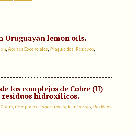
in Uruguayan lemon oils.
món
,
Aceites Escenciales
,
Plaguicidas
,
Residuos
,
de los complejos de Cobre (II)
residuos hidroxílicos.
,
Cobre
,
Complejos
,
Espectroscopia Infrarojo
,
Residuos