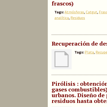
frascos)
Tags:
Atmósferas
,
Catgut
,
Fras
analítica
,
Residuos
Recuperación de de
Tags:
Plata
,
Recupe
Pirólisis : obtenció
gases combustibles)
urbanos. Diseño de 
residuos hasta obte