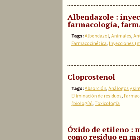
Albendazole : inyec
farmacología, farma
Tags:
Albendazol
,
Animales
,
Ant
Farmacocinética
,
Inyecciones (
Cloprostenol
Tags:
Absorción
,
Análogos y sin
Eliminación de residuos
,
Farmac
(biología)
,
Toxicología
Óxido de etileno : m
como residuo en mat