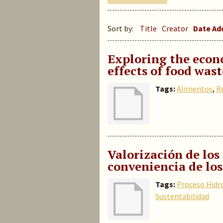
Sort by:
Title
Creator
Date A
Exploring the eco
effects of food wa
Tags:
Alimentos
,
R
Valorización de los
conveniencia de lo
Tags:
Proceso Hidr
Sustentabilidad