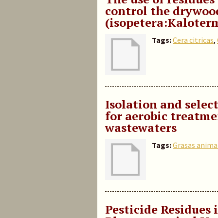
control the drywoo
(isopetera:Kaloter
Tags:
Cera citricas
,
Isolation and selec
for aerobic treatme
wastewaters
Tags:
Grasas anima
Pesticide Residues 